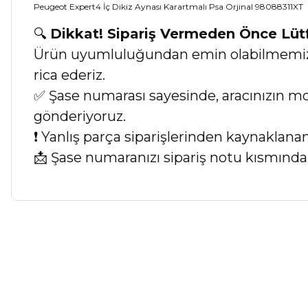
Peugeot Expert4 İç Dikiz Aynası Karartmalı Psa Orjinal 98088311XT
🔍
Dikkat! Sipariş Vermeden Önce Lü
Ürün uyumluluğundan emin olabilmemiz iç
rica ederiz.
✅ Şase numarası sayesinde, aracınızın mod
gönderiyoruz.
❗ Yanlış parça siparişlerinden kaynaklan
📩 Şase numaranızı sipariş notu kısmında b
Bu ürünün fiyat bilgisi, resim, ürün açıklamalarında ve diğer ko
Görüş ve önerileriniz için teşekkür ederiz.
Ürün resmi kalitesiz, bozuk veya görüntülenemiyor.
Ürün açıklamasında eksik bilgiler bulunuyor.