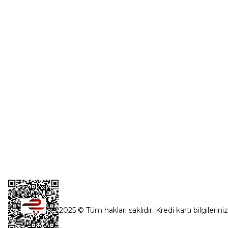
Üye Girişi
0554 560 06 06
Şifremi Unut
İnönü Mahallesi Başkent sanayi sitesi
1763.Sok No:8 Yenimahalle / Ankara
destek@parcagonder.com
İletişim Bilgilerimiz
2025 © Tüm hakları saklıdır. Kredi kartı bilgilerini