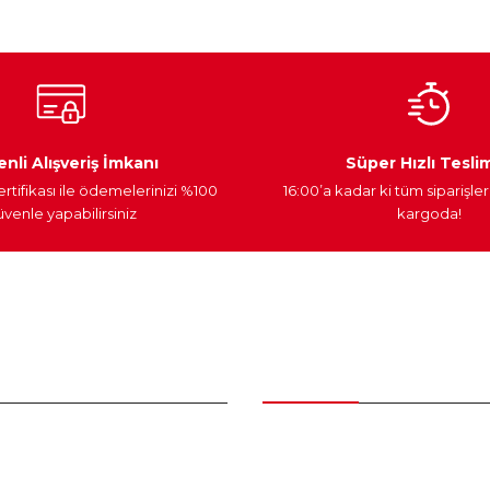
Ateşleme Sistemi
Elektronik Güç
Araç Farları
nli Alışveriş İmkanı
Süper Hızlı Tesli
ertifikası ile ödemelerinizi %100
16:00’a kadar ki tüm siparişler
venle yapabilirsiniz
kargoda!
Gönder
nder
Kategoriler
Bakım Setleri ve kombinler