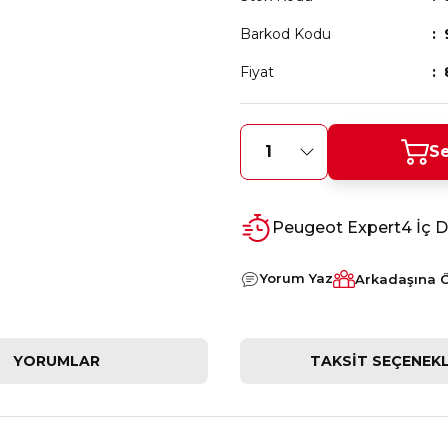
Barkod Kodu
Fiyat
Se
Peugeot Expert4 İç Di
Yorum Yaz
Arkadaşına 
YORUMLAR
TAKSIT SEÇENEKL