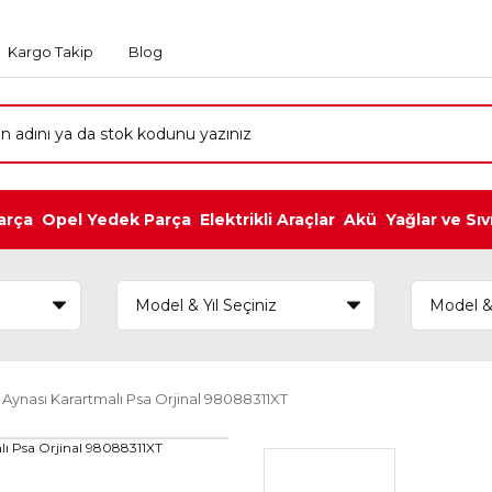
Kargo Takip
Blog
arça
Opel Yedek Parça
Elektrikli Araçlar
Akü
Yağlar ve Sıv
 Aynası Karartmalı Psa Orjinal 98088311XT