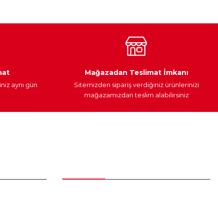
Araç Yağları
Yedek Parça
mat
Mağazadan Teslimat İmkanı
iniz aynı gün
Sitemizden sipariş verdiğiniz ürünlerinizi
mağazamızdan teslim alabilirsiniz
Alışveriş
Üyelik Sözleşmesi