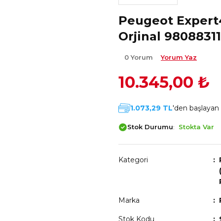
Peugeot Expert4
Orjinal 9808831
0 Yorum
Yorum Yaz
10.345,00 ₺
1.073,29 TL
'den başlayan t
Stok Durumu
Stokta Var
Kategori
Marka
Stok Kodu