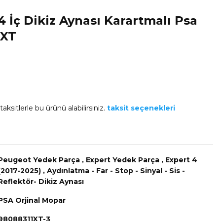
 İç Dikiz Aynası Karartmalı Psa
1XT
aksitlerle bu ürünü alabilirsiniz.
taksit seçenekleri
Peugeot Yedek Parça
,
Expert Yedek Parça
,
Expert 4
(2017-2025)
,
Aydınlatma - Far - Stop - Sinyal - Sis -
Reflektör- Dikiz Aynası
PSA Orjinal Mopar
98088311XT-3