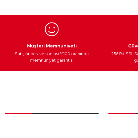
Ürün bilgilerinde hatalar bulunuyor.
Ürün fiyatı diğer sitelerden daha pahalı.
Bu ürüne benzer farklı alternatifler olmalı.
Egzoz Sistemi
Periyodik Bakım
Fren Diskleri
Müşteri Memnuniyeti
Güve
Satış öncesi ve sonrası %100 oranında
256 Bit SSL S
memnuniyet garantisi
gü
Müşteri Hizmetleri
Parça Gö
0 (312) 385 20 00
Yeni Üyelik