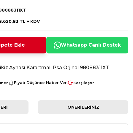
98088311XT
8.620,83 TL + KDV
pete Ekle
Whatsapp Canlı Destek
kiz Aynası Karartmalı Psa Orjinal 98088311XT
Fiyatı Düşünce Haber Ver
Öner
Karşılaştır
ERI
ÖNERILERINIZ