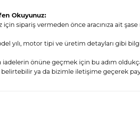
tfen Okuyunuz:
in sipariş vermeden önce aracınıza ait şase 
el yılı, motor tipi ve üretim detayları gibi bi
an iadelerin önüne geçmek için bu adım oldukç
elirtebilir ya da bizimle iletişime geçerek payl
nularda yetersiz gördüğünüz noktaları öneri formunu kullanarak tarafımız
Bu ürüne ilk yorumu siz yapın!
Yorum Yaz