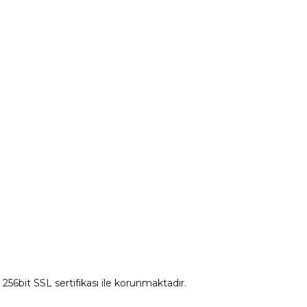
Peugeot Yedek Parça
tum
Citroen Yedek Parça
Ds Yedek Parça
z 256bit SSL sertifikası ile korunmaktadır.