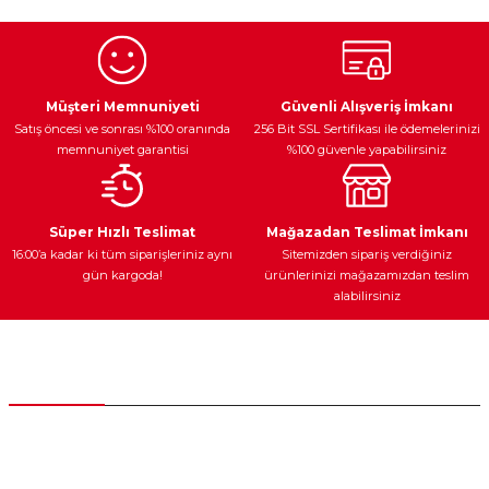
Görüş ve önerileriniz için teşekkür ederiz.
Ürün resmi kalitesiz, bozuk veya görüntülenemiyor.
Egzoz Sistemi
Periyodik Bakım
Fren Diskleri
Ürün açıklamasında eksik bilgiler bulunuyor.
Müşteri Memnuniyeti
Güvenli Alışveriş İmkanı
Satış öncesi ve sonrası %100 oranında
256 Bit SSL Sertifikası ile ödemelerinizi
Ürün bilgilerinde hatalar bulunuyor.
memnuniyet garantisi
%100 güvenle yapabilirsiniz
Ürün fiyatı diğer sitelerden daha pahalı.
Bu ürüne benzer farklı alternatifler olmalı.
Ateşleme Sistemi
Elektronik Güç
Araç Farları
Araç Yağları
Süper Hızlı Teslimat
Mağazadan Teslimat İmkanı
16:00’a kadar ki tüm siparişleriniz aynı
Sitemizden sipariş verdiğiniz
gün kargoda!
ürünlerinizi mağazamızdan teslim
alabilirsiniz
Gönder
Yedek Parça
Müşteri Hizmetleri
0 (312) 385 20 00
0554 560 06 06