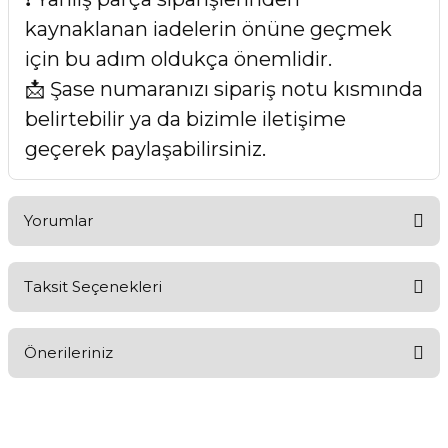
kaynaklanan iadelerin önüne geçmek
için bu adım oldukça önemlidir.
📩 Şase numaranızı sipariş notu kısmında
belirtebilir ya da bizimle iletişime
geçerek paylaşabilirsiniz.
Yorumlar
Taksit Seçenekleri
Bu ürüne ilk yorumu siz yapın!
Önerileriniz
Yorum Yaz
Bu ürünün fiyat bilgisi, resim, ürün açıklamalarında ve diğer
konularda yetersiz gördüğünüz noktaları öneri formunu
kullanarak tarafımıza iletebilirsiniz.