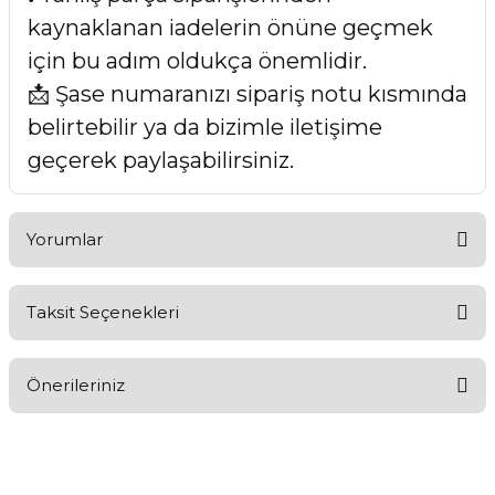
kaynaklanan iadelerin önüne geçmek
için bu adım oldukça önemlidir.
📩 Şase numaranızı sipariş notu kısmında
belirtebilir ya da bizimle iletişime
geçerek paylaşabilirsiniz.
Yorumlar
Taksit Seçenekleri
Bu ürüne ilk yorumu siz yapın!
Önerileriniz
Yorum Yaz
Bu ürünün fiyat bilgisi, resim, ürün açıklamalarında ve diğer
konularda yetersiz gördüğünüz noktaları öneri formunu
kullanarak tarafımıza iletebilirsiniz.