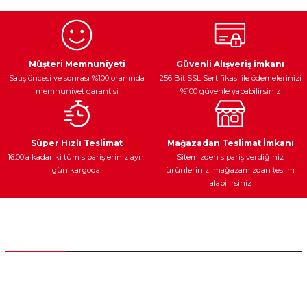
Görüş ve önerileriniz için teşekkür ederiz.
Ürün resmi kalitesiz, bozuk veya görüntülenemiyor.
Egzoz Sistemi
Periyodik Bakım
Fren Diskleri
Ürün açıklamasında eksik bilgiler bulunuyor.
Müşteri Memnuniyeti
Güvenli Alışveriş İmkanı
Satış öncesi ve sonrası %100 oranında
256 Bit SSL Sertifikası ile ödemelerinizi
Ürün bilgilerinde hatalar bulunuyor.
memnuniyet garantisi
%100 güvenle yapabilirsiniz
Ürün fiyatı diğer sitelerden daha pahalı.
Bu ürüne benzer farklı alternatifler olmalı.
Ateşleme Sistemi
Elektronik Güç
Araç Farları
Araç Yağları
Süper Hızlı Teslimat
Mağazadan Teslimat İmkanı
16:00’a kadar ki tüm siparişleriniz aynı
Sitemizden sipariş verdiğiniz
gün kargoda!
ürünlerinizi mağazamızdan teslim
alabilirsiniz
Gönder
Yedek Parça
Müşteri Hizmetleri
0 (312) 385 20 00
0554 560 06 06