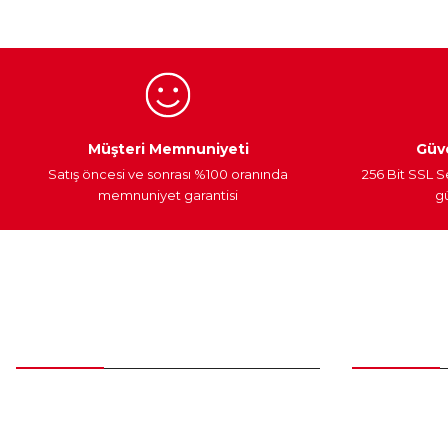
Ürün bilgilerinde hatalar bulunuyor.
Ürün fiyatı diğer sitelerden daha pahalı.
Bu ürüne benzer farklı alternatifler olmalı.
Egzoz Sistemi
Periyodik Bakım
Fren Diskleri
Müşteri Memnuniyeti
Güve
Satış öncesi ve sonrası %100 oranında
256 Bit SSL S
memnuniyet garantisi
gü
Müşteri Hizmetleri
Parça Gö
0 (312) 385 20 00
Yeni Üyelik