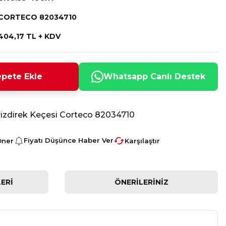
CORTECO 82034710
404,17 TL + KDV
pete Ekle
Whatsapp Canlı Destek
rizdirek Keçesi Corteco 82034710
Fiyatı Düşünce Haber Ver
Öner
Karşılaştır
ERI
ÖNERILERINIZ