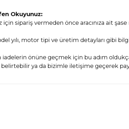
tfen Okuyunuz:
in sipariş vermeden önce aracınıza ait şase 
el yılı, motor tipi ve üretim detayları gibi bi
an iadelerin önüne geçmek için bu adım oldukç
elirtebilir ya da bizimle iletişime geçerek payl
nularda yetersiz gördüğünüz noktaları öneri formunu kullanarak tarafımız
Bu ürüne ilk yorumu siz yapın!
Yorum Yaz