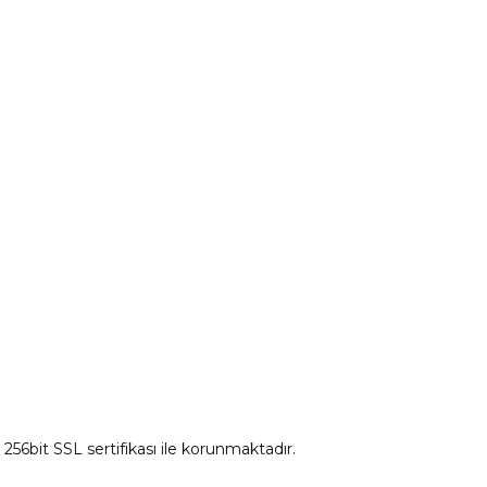
Peugeot Yedek Parça
tum
Citroen Yedek Parça
Ds Yedek Parça
z 256bit SSL sertifikası ile korunmaktadır.