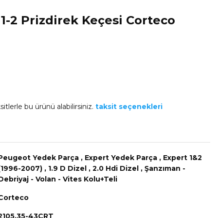
1-2 Prizdirek Keçesi Corteco
itlerle bu ürünü alabilirsiniz.
taksit seçenekleri
Peugeot Yedek Parça
,
Expert Yedek Parça
,
Expert 1&2
(1996-2007)
,
1.9 D Dizel
,
2.0 Hdi Dizel
,
Şanzıman -
Debriyaj - Volan - Vites Kolu+Teli
Corteco
2105.35-43CRT