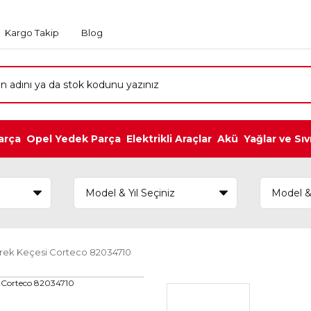
Kargo Takip
Blog
arça
Opel Yedek Parça
Elektrikli Araçlar
Akü
Yağlar ve Sıv
irek Keçesi Corteco 82034710