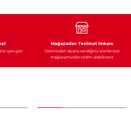
Araç Yağları
Yedek Parça
mat
Mağazadan Teslimat İmkanı
iniz aynı gün
Sitemizden sipariş verdiğiniz ürünlerinizi
mağazamızdan teslim alabilirsiniz
Alışveriş
Üyelik Sözleşmesi