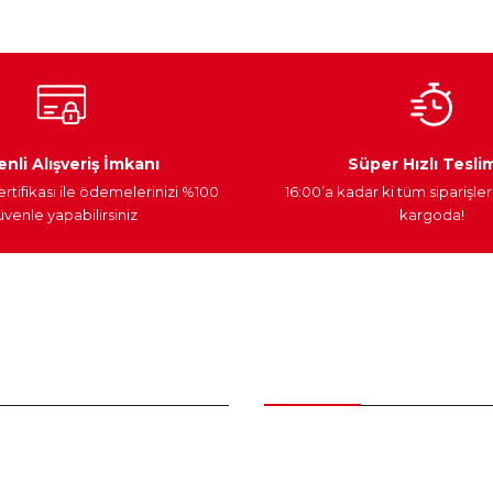
Ateşleme Sistemi
Elektronik Güç
Araç Farları
nli Alışveriş İmkanı
Süper Hızlı Tesli
ertifikası ile ödemelerinizi %100
16:00’a kadar ki tüm siparişler
venle yapabilirsiniz
kargoda!
Gönder
nder
Kategoriler
Bakım Setleri ve kombinler