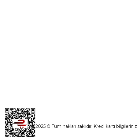
Üye Girişi
0554 560 06 06
Şifremi Unut
İnönü Mahallesi Başkent sanayi sitesi
1763.Sok No:8 Yenimahalle / Ankara
destek@parcagonder.com
İletişim Bilgilerimiz
2025 © Tüm hakları saklıdır. Kredi kartı bilgilerini