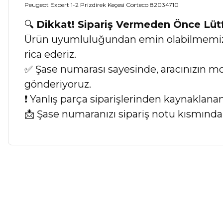
Peugeot Expert 1-2 Prizdirek Keçesi Corteco 82034710
🔍
Dikkat! Sipariş Vermeden Önce Lü
Ürün uyumluluğundan emin olabilmemiz iç
rica ederiz.
✅ Şase numarası sayesinde, aracınızın mod
gönderiyoruz.
❗ Yanlış parça siparişlerinden kaynaklan
📩 Şase numaranızı sipariş notu kısmında b
Bu ürünün fiyat bilgisi, resim, ürün açıklamalarında ve diğer ko
Görüş ve önerileriniz için teşekkür ederiz.
Ürün resmi kalitesiz, bozuk veya görüntülenemiyor.
Ürün açıklamasında eksik bilgiler bulunuyor.