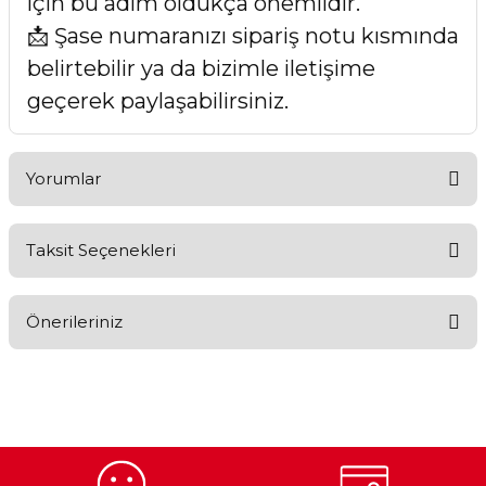
için bu adım oldukça önemlidir.
📩 Şase numaranızı sipariş notu kısmında
belirtebilir ya da bizimle iletişime
geçerek paylaşabilirsiniz.
Yorumlar
Taksit Seçenekleri
Bu ürüne ilk yorumu siz yapın!
Önerileriniz
Yorum Yaz
Bu ürünün fiyat bilgisi, resim, ürün açıklamalarında ve diğer
konularda yetersiz gördüğünüz noktaları öneri formunu
kullanarak tarafımıza iletebilirsiniz.
Görüş ve önerileriniz için teşekkür ederiz.