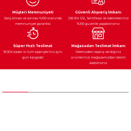
Ürün resmi kalitesiz, bozuk veya görüntülenemiyor.
Egzoz Sistemi
Periyodik Bakım
Fren Diskleri
Ürün açıklamasında eksik bilgiler bulunuyor.
Müşteri Memnuniyeti
Güvenli Alışveriş İmkanı
Satış öncesi ve sonrası %100 oranında
256 Bit SSL Sertifikası ile ödemelerinizi
Ürün bilgilerinde hatalar bulunuyor.
memnuniyet garantisi
%100 güvenle yapabilirsiniz
Ürün fiyatı diğer sitelerden daha pahalı.
Bu ürüne benzer farklı alternatifler olmalı.
Ateşleme Sistemi
Elektronik Güç
Araç Farları
Araç Yağları
Süper Hızlı Teslimat
Mağazadan Teslimat İmkanı
16:00’a kadar ki tüm siparişleriniz aynı
Sitemizden sipariş verdiğiniz
gün kargoda!
ürünlerinizi mağazamızdan teslim
alabilirsiniz
Gönder
Yedek Parça
Müşteri Hizmetleri
0 (312) 385 20 00
0554 560 06 06
İnönü Mahallesi Başkent sanayi sitesi 1763.Sok No:8 Yenimahalle /
Ankara