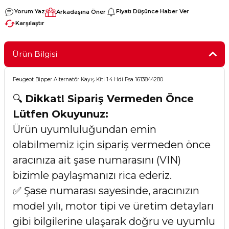
Yorum Yaz
Fiyatı Düşünce Haber Ver
Arkadaşına Öner
Karşılaştır
Ürün Bilgisi
Peugeot Bipper Alternatör Kayış Kiti 1.4 Hdi Psa 1613844280
🔍
Dikkat! Sipariş Vermeden Önce
Lütfen Okuyunuz:
Ürün uyumluluğundan emin
olabilmemiz için sipariş vermeden önce
aracınıza ait şase numarasını (VIN)
bizimle paylaşmanızı rica ederiz.
✅ Şase numarası sayesinde, aracınızın
model yılı, motor tipi ve üretim detayları
gibi bilgilerine ulaşarak doğru ve uyumlu