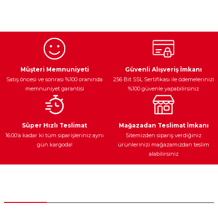
Bu ürünün fiyat bilgisi, resim, ürün açıklamalarında ve diğer
konularda yetersiz gördüğünüz noktaları öneri formunu
kullanarak tarafımıza iletebilirsiniz.
Görüş ve önerileriniz için teşekkür ederiz.
Ürün resmi kalitesiz, bozuk veya görüntülenemiyor.
Egzoz Sistemi
Periyodik Bakım
Fren Diskleri
Ürün açıklamasında eksik bilgiler bulunuyor.
Müşteri Memnuniyeti
Güvenli Alışveriş İmkanı
Satış öncesi ve sonrası %100 oranında
256 Bit SSL Sertifikası ile ödemelerinizi
Ürün bilgilerinde hatalar bulunuyor.
memnuniyet garantisi
%100 güvenle yapabilirsiniz
Ürün fiyatı diğer sitelerden daha pahalı.
Bu ürüne benzer farklı alternatifler olmalı.
Ateşleme Sistemi
Elektronik Güç
Araç Farları
Araç Yağları
Süper Hızlı Teslimat
Mağazadan Teslimat İmkanı
16:00’a kadar ki tüm siparişleriniz aynı
Sitemizden sipariş verdiğiniz
gün kargoda!
ürünlerinizi mağazamızdan teslim
alabilirsiniz
Gönder
Yedek Parça
Müşteri Hizmetleri
0 (312) 385 20 00