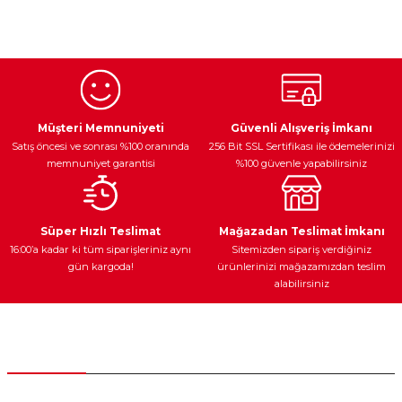
Bu ürünün fiyat bilgisi, resim, ürün açıklamalarında ve diğer
konularda yetersiz gördüğünüz noktaları öneri formunu
kullanarak tarafımıza iletebilirsiniz.
Görüş ve önerileriniz için teşekkür ederiz.
Ürün resmi kalitesiz, bozuk veya görüntülenemiyor.
Egzoz Sistemi
Periyodik Bakım
Fren Diskleri
Ürün açıklamasında eksik bilgiler bulunuyor.
Müşteri Memnuniyeti
Güvenli Alışveriş İmkanı
Satış öncesi ve sonrası %100 oranında
256 Bit SSL Sertifikası ile ödemelerinizi
Ürün bilgilerinde hatalar bulunuyor.
memnuniyet garantisi
%100 güvenle yapabilirsiniz
Ürün fiyatı diğer sitelerden daha pahalı.
Bu ürüne benzer farklı alternatifler olmalı.
Ateşleme Sistemi
Elektronik Güç
Araç Farları
Araç Yağları
Süper Hızlı Teslimat
Mağazadan Teslimat İmkanı
16:00’a kadar ki tüm siparişleriniz aynı
Sitemizden sipariş verdiğiniz
gün kargoda!
ürünlerinizi mağazamızdan teslim
alabilirsiniz
Gönder
Yedek Parça
Müşteri Hizmetleri
0 (312) 385 20 00