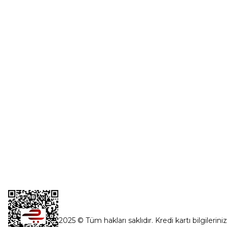
Üye Girişi
0554 560 06 06
Şifremi Unut
İnönü Mahallesi Başkent sanayi sitesi
1763.Sok No:8 Yenimahalle / Ankara
destek@parcagonder.com
İletişim Bilgilerimiz
2025 © Tüm hakları saklıdır. Kredi kartı bilgilerini