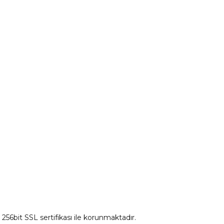
Peugeot Yedek Parça
tum
Citroen Yedek Parça
Ds Yedek Parça
z 256bit SSL sertifikası ile korunmaktadır.