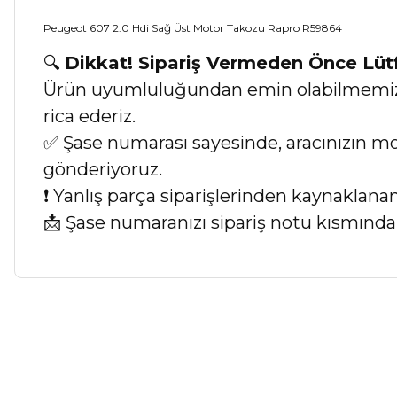
Peugeot 607 2.0 Hdi Sağ Üst Motor Takozu Rapro R59864
🔍
Dikkat! Sipariş Vermeden Önce Lü
Ürün uyumluluğundan emin olabilmemiz iç
rica ederiz.
✅ Şase numarası sayesinde, aracınızın mod
gönderiyoruz.
❗ Yanlış parça siparişlerinden kaynaklan
📩 Şase numaranızı sipariş notu kısmında b
Bu ürünün fiyat bilgisi, resim, ürün açıklamalarında ve diğer ko
Görüş ve önerileriniz için teşekkür ederiz.
Ürün resmi kalitesiz, bozuk veya görüntülenemiyor.