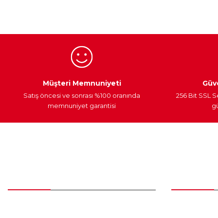
Ürün açıklamasında eksik bilgiler bulunuyor.
Ürün bilgilerinde hatalar bulunuyor.
Ürün fiyatı diğer sitelerden daha pahalı.
Bu ürüne benzer farklı alternatifler olmalı.
Egzoz Sistemi
Periyodik Bakım
Fren Diskleri
Müşteri Memnuniyeti
Güve
Satış öncesi ve sonrası %100 oranında
256 Bit SSL S
memnuniyet garantisi
gü
Müşteri Hizmetleri
Parça Gö
0 (312) 385 20 00
Yeni Üyelik