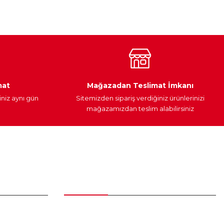
Araç Yağları
Yedek Parça
mat
Mağazadan Teslimat İmkanı
iniz aynı gün
Sitemizden sipariş verdiğiniz ürünlerinizi
mağazamızdan teslim alabilirsiniz
Alışveriş
Üyelik Sözleşmesi