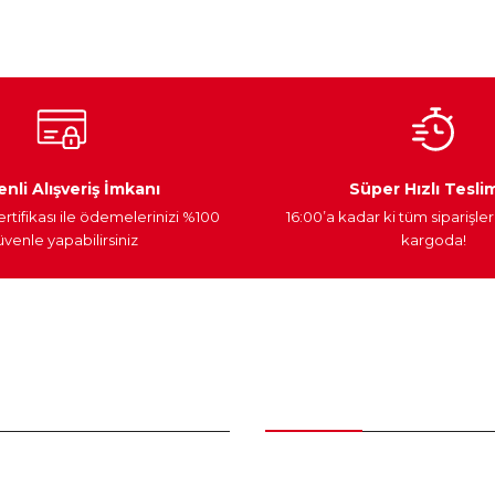
Yorum Yaz
Ateşleme Sistemi
Elektronik Güç
Araç Farları
nli Alışveriş İmkanı
Süper Hızlı Tesli
ertifikası ile ödemelerinizi %100
16:00’a kadar ki tüm siparişler
venle yapabilirsiniz
kargoda!
Gönder
nder
Kategoriler
Bakım Setleri ve kombinler