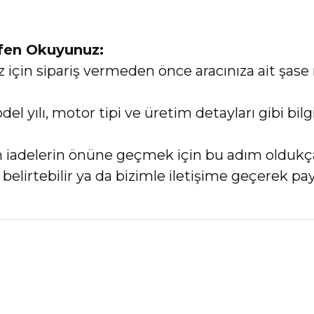
tfen Okuyunuz:
in sipariş vermeden önce aracınıza ait şase 
el yılı, motor tipi ve üretim detayları gibi bi
an iadelerin önüne geçmek için bu adım oldukç
elirtebilir ya da bizimle iletişime geçerek payl
nularda yetersiz gördüğünüz noktaları öneri formunu kullanarak tarafımız
Bu ürüne ilk yorumu siz yapın!