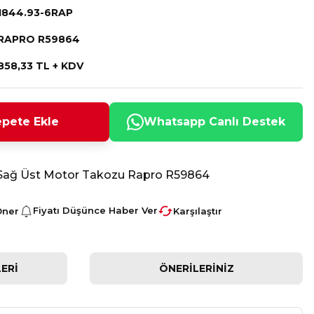
1844.93-6RAP
RAPRO R59864
858,33 TL + KDV
pete Ekle
Whatsapp Canlı Destek
 Sağ Üst Motor Takozu Rapro R59864
Fiyatı Düşünce Haber Ver
Öner
Karşılaştır
ERI
ÖNERILERINIZ