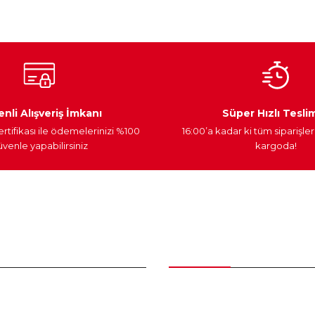
Ateşleme Sistemi
Elektronik Güç
Araç Farları
nli Alışveriş İmkanı
Süper Hızlı Tesli
ertifikası ile ödemelerinizi %100
16:00’a kadar ki tüm siparişler
venle yapabilirsiniz
kargoda!
Gönder
nder
Kategoriler
Bakım Setleri ve kombinler