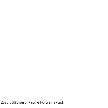
Peugeot Yedek Parça
tum
Citroen Yedek Parça
Ds Yedek Parça
z 256bit SSL sertifikası ile korunmaktadır.