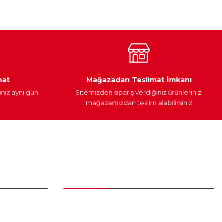
Araç Yağları
Yedek Parça
mat
Mağazadan Teslimat İmkanı
iniz aynı gün
Sitemizden sipariş verdiğiniz ürünlerinizi
mağazamızdan teslim alabilirsiniz
Alışveriş
Üyelik Sözleşmesi