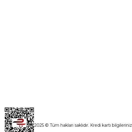
Üye Girişi
0554 560 06 06
Şifremi Unut
İnönü Mahallesi Başkent sanayi sitesi
1763.Sok No:8 Yenimahalle / Ankara
destek@parcagonder.com
İletişim Bilgilerimiz
2025 © Tüm hakları saklıdır. Kredi kartı bilgilerini