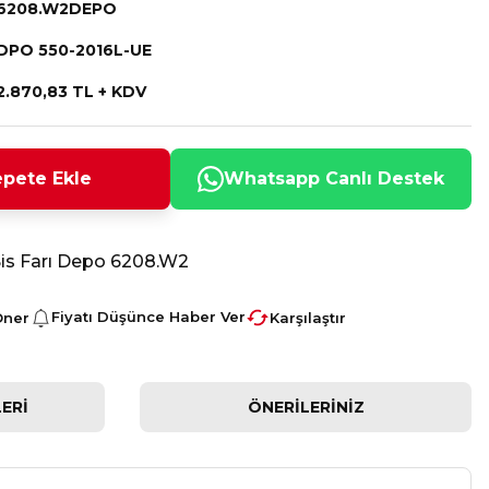
6208.W2DEPO
DPO 550-2016L-UE
2.870,83 TL + KDV
pete Ekle
Whatsapp Canlı Destek
is Farı Depo 6208.W2
Fiyatı Düşünce Haber Ver
Öner
Karşılaştır
ERI
ÖNERILERINIZ