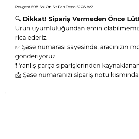
Peugeot 508 Sol Ön Sis Farı Depo 6208.W2
🔍
Dikkat! Sipariş Vermeden Önce Lü
Ürün uyumluluğundan emin olabilmemiz iç
rica ederiz.
✅ Şase numarası sayesinde, aracınızın mod
gönderiyoruz.
❗ Yanlış parça siparişlerinden kaynaklan
📩 Şase numaranızı sipariş notu kısmında b
Bu ürünün fiyat bilgisi, resim, ürün açıklamalarında ve diğer ko
Görüş ve önerileriniz için teşekkür ederiz.
Ürün resmi kalitesiz, bozuk veya görüntülenemiyor.
Ürün açıklamasında eksik bilgiler bulunuyor.