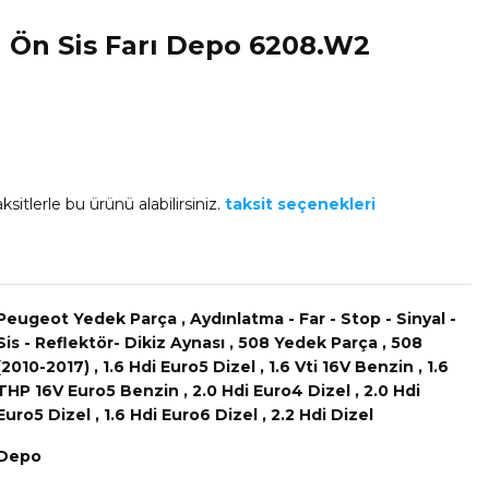
 Ön Sis Farı Depo 6208.W2
ksitlerle bu ürünü alabilirsiniz.
taksit seçenekleri
Peugeot Yedek Parça
,
Aydınlatma - Far - Stop - Sinyal -
Sis - Reflektör- Dikiz Aynası
,
508 Yedek Parça
,
508
(2010-2017)
,
1.6 Hdi Euro5 Dizel
,
1.6 Vti 16V Benzin
,
1.6
THP 16V Euro5 Benzin
,
2.0 Hdi Euro4 Dizel
,
2.0 Hdi
Euro5 Dizel
,
1.6 Hdi Euro6 Dizel
,
2.2 Hdi Dizel
Depo