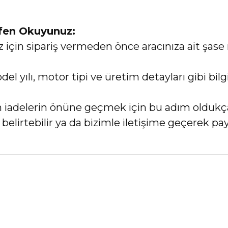
tfen Okuyunuz:
in sipariş vermeden önce aracınıza ait şase 
el yılı, motor tipi ve üretim detayları gibi bi
an iadelerin önüne geçmek için bu adım oldukç
elirtebilir ya da bizimle iletişime geçerek payl
nularda yetersiz gördüğünüz noktaları öneri formunu kullanarak tarafımız
Bu ürüne ilk yorumu siz yapın!
Yorum Yaz