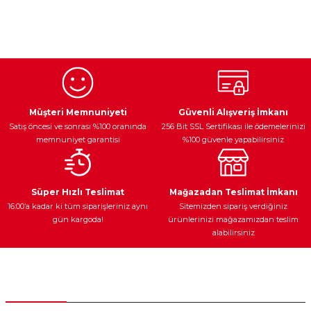
Bu ürünün fiyat bilgisi, resim, ürün açıklamalarında ve diğer
konularda yetersiz gördüğünüz noktaları öneri formunu
kullanarak tarafımıza iletebilirsiniz.
Görüş ve önerileriniz için teşekkür ederiz.
Ürün resmi kalitesiz, bozuk veya görüntülenemiyor.
Egzoz Sistemi
Periyodik Bakım
Fren Diskleri
Ürün açıklamasında eksik bilgiler bulunuyor.
Müşteri Memnuniyeti
Güvenli Alışveriş İmkanı
Satış öncesi ve sonrası %100 oranında
256 Bit SSL Sertifikası ile ödemelerinizi
Ürün bilgilerinde hatalar bulunuyor.
memnuniyet garantisi
%100 güvenle yapabilirsiniz
Ürün fiyatı diğer sitelerden daha pahalı.
Bu ürüne benzer farklı alternatifler olmalı.
Ateşleme Sistemi
Elektronik Güç
Araç Farları
Araç Yağları
Süper Hızlı Teslimat
Mağazadan Teslimat İmkanı
16:00’a kadar ki tüm siparişleriniz aynı
Sitemizden sipariş verdiğiniz
gün kargoda!
ürünlerinizi mağazamızdan teslim
alabilirsiniz
Gönder
Yedek Parça
Müşteri Hizmetleri