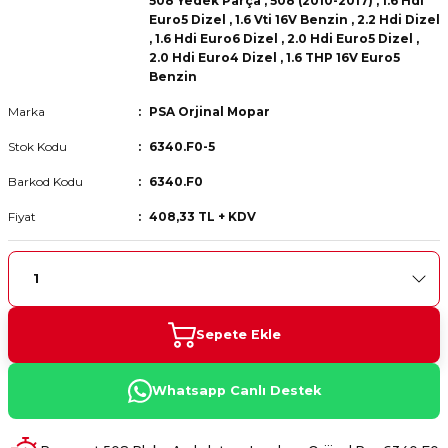
508 Yedek Parça
,
508 (2010-2017)
,
1.6 Hdi
 Fren Teli
 Fren Teli
elezon - Gaz Fren Teli
Euro5 Dizel
,
1.6 Vti 16V Benzin
,
2.2 Hdi Dizel
a Takım- Aks - Fren - Direksiyon
,
1.6 Hdi Euro6 Dizel
,
2.0 Hdi Euro5 Dizel
,
ıman Takozu - Amortisör -
2.0 Hdi Euro4 Dizel
,
1.6 THP 16V Euro5
adyatör ve Kalorifer Hortumu -
 Fren Teli
adyatör ve Kalorifer Hortumu -
adyatör ve Kalorifer Hortumu -
Benzin
Marka
PSA Orjinal Mopar
adyatör ve Kalorifer Hortumu -
briyaj - Volan - Vites Kolu+Teli
briyaj - Volan - Vites Kolu+Teli
briyaj - Volan - Vites Kolu+Teli
Stok Kodu
6340.F0-5
Barkod Kodu
6340.F0
ör - Turbo Borusu - Egr - Hava
briyaj - Volan - Vites Kolu+Teli
ör - Turbo Borusu - Egr - Hava
ör - Turbo Borusu - Egr - Hava
Borusu+Egzoz
Borusu+Egzoz
Borusu+Egzoz
Fiyat
408,33 TL + KDV
ör - Turbo Borusu - Egr - Hava
 - Şamandıra - Yakıt Hortumu
Borusu+Egzoz
 - Şamandıra - Yakıt Hortumu
 - Şamandıra - Yakıt Hortumu
 - Şamandıra - Yakıt Hortumu
Sepete Ekle
Whatsapp Canlı Destek