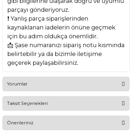
gibi bilgilerine ulaşarak doğru ve uyumlu
parçayı gönderiyoruz.
❗ Yanlış parça siparişlerinden
kaynaklanan iadelerin önüne geçmek
için bu adım oldukça önemlidir.
📩 Şase numaranızı sipariş notu kısmında
belirtebilir ya da bizimle iletişime
geçerek paylaşabilirsiniz.
Yorumlar
Taksit Seçenekleri
Bu ürüne ilk yorumu siz yapın!
Önerileriniz
Yorum Yaz