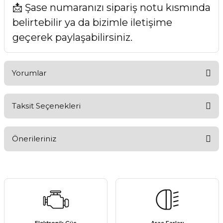
📩 Şase numaranızı sipariş notu kısmında
belirtebilir ya da bizimle iletişime
geçerek paylaşabilirsiniz.
Yorumlar
Taksit Seçenekleri
Bu ürüne ilk yorumu siz yapın!
Önerileriniz
Yorum Yaz
Bu ürünün fiyat bilgisi, resim, ürün açıklamalarında ve diğer
konularda yetersiz gördüğünüz noktaları öneri formunu
kullanarak tarafımıza iletebilirsiniz.
Görüş ve önerileriniz için teşekkür ederiz.
Ürün resmi kalitesiz, bozuk veya görüntülenemiyor.
Elektronik Güç
Araç Farları