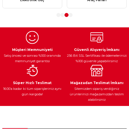
Ürün açıklamasında eksik bilgiler bulunuyor.
Ürün bilgilerinde hatalar bulunuyor.
Ürün fiyatı diğer sitelerden daha pahalı.
Bu ürüne benzer farklı alternatifler olmalı.
Müşteri Memnuniyeti
Güvenli Alışveriş İmkanı
Satış öncesi ve sonrası %100 oranında
256 Bit SSL Sertifikası ile ödemelerinizi
memnuniyet garantisi
%100 güvenle yapabilirsiniz
Gönder
Süper Hızlı Teslimat
Mağazadan Teslimat İmkanı
16:00’a kadar ki tüm siparişleriniz aynı
Sitemizden sipariş verdiğiniz
gün kargoda!
ürünlerinizi mağazamızdan teslim
alabilirsiniz
Müşteri Hizmetleri