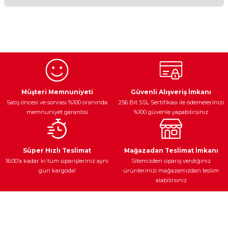
Bu ürünün fiyat bilgisi, resim, ürün açıklamalarında ve diğer
konularda yetersiz gördüğünüz noktaları öneri formunu
kullanarak tarafımıza iletebilirsiniz.
Görüş ve önerileriniz için teşekkür ederiz.
Ürün resmi kalitesiz, bozuk veya görüntülenemiyor.
Egzoz Sistemi
Periyodik Bakım
Fren Diskleri
Ürün açıklamasında eksik bilgiler bulunuyor.
Müşteri Memnuniyeti
Güvenli Alışveriş İmkanı
Satış öncesi ve sonrası %100 oranında
256 Bit SSL Sertifikası ile ödemelerinizi
Ürün bilgilerinde hatalar bulunuyor.
memnuniyet garantisi
%100 güvenle yapabilirsiniz
Ürün fiyatı diğer sitelerden daha pahalı.
Bu ürüne benzer farklı alternatifler olmalı.
Ateşleme Sistemi
Elektronik Güç
Araç Farları
Araç Yağları
Süper Hızlı Teslimat
Mağazadan Teslimat İmkanı
16:00’a kadar ki tüm siparişleriniz aynı
Sitemizden sipariş verdiğiniz
gün kargoda!
ürünlerinizi mağazamızdan teslim
alabilirsiniz
Gönder
Yedek Parça
Müşteri Hizmetleri