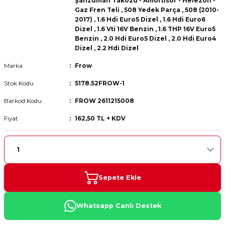
Şanzuman Takozu - Amortisör - Helezon -
 Fren Teli
 Fren Teli
elezon - Gaz Fren Teli
Gaz Fren Teli
,
508 Yedek Parça
,
508 (2010-
a Takım- Aks - Fren - Direksiyon
2017)
,
1.6 Hdi Euro5 Dizel
,
1.6 Hdi Euro6
ıman Takozu - Amortisör -
Dizel
,
1.6 Vti 16V Benzin
,
1.6 THP 16V Euro5
adyatör ve Kalorifer Hortumu -
 Fren Teli
adyatör ve Kalorifer Hortumu -
adyatör ve Kalorifer Hortumu -
Benzin
,
2.0 Hdi Euro5 Dizel
,
2.0 Hdi Euro4
Dizel
,
2.2 Hdi Dizel
adyatör ve Kalorifer Hortumu -
Marka
Frow
briyaj - Volan - Vites Kolu+Teli
briyaj - Volan - Vites Kolu+Teli
briyaj - Volan - Vites Kolu+Teli
Stok Kodu
5178.52FROW-1
ör - Turbo Borusu - Egr - Hava
briyaj - Volan - Vites Kolu+Teli
ör - Turbo Borusu - Egr - Hava
ör - Turbo Borusu - Egr - Hava
Barkod Kodu
FROW 2611215008
Borusu+Egzoz
Borusu+Egzoz
Borusu+Egzoz
Fiyat
162,50 TL + KDV
ör - Turbo Borusu - Egr - Hava
 - Şamandıra - Yakıt Hortumu
Borusu+Egzoz
 - Şamandıra - Yakıt Hortumu
 - Şamandıra - Yakıt Hortumu
 - Şamandıra - Yakıt Hortumu
Sepete Ekle
Whatsapp Canlı Destek