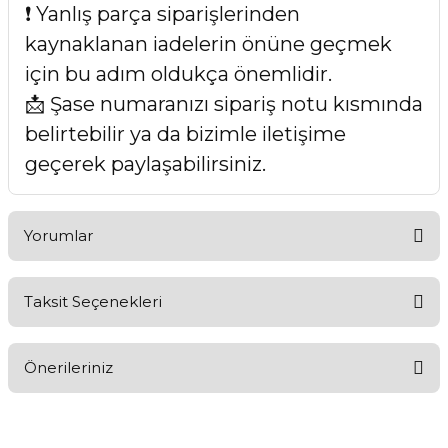
❗ Yanlış parça siparişlerinden
kaynaklanan iadelerin önüne geçmek
için bu adım oldukça önemlidir.
📩 Şase numaranızı sipariş notu kısmında
belirtebilir ya da bizimle iletişime
geçerek paylaşabilirsiniz.
Yorumlar
Taksit Seçenekleri
Bu ürüne ilk yorumu siz yapın!
Önerileriniz
Yorum Yaz
Bu ürünün fiyat bilgisi, resim, ürün açıklamalarında ve diğer
konularda yetersiz gördüğünüz noktaları öneri formunu