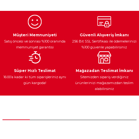
kullanarak tarafımıza iletebilirsiniz.
Görüş ve önerileriniz için teşekkür ederiz.
Ürün resmi kalitesiz, bozuk veya görüntülenemiyor.
Egzoz Sistemi
Periyodik Bakım
Fren Diskleri
Ürün açıklamasında eksik bilgiler bulunuyor.
Müşteri Memnuniyeti
Güvenli Alışveriş İmkanı
Satış öncesi ve sonrası %100 oranında
256 Bit SSL Sertifikası ile ödemelerinizi
Ürün bilgilerinde hatalar bulunuyor.
memnuniyet garantisi
%100 güvenle yapabilirsiniz
Ürün fiyatı diğer sitelerden daha pahalı.
Bu ürüne benzer farklı alternatifler olmalı.
Ateşleme Sistemi
Elektronik Güç
Araç Farları
Araç Yağları
Süper Hızlı Teslimat
Mağazadan Teslimat İmkanı
16:00’a kadar ki tüm siparişleriniz aynı
Sitemizden sipariş verdiğiniz
gün kargoda!
ürünlerinizi mağazamızdan teslim
alabilirsiniz
Gönder
Yedek Parça
Müşteri Hizmetleri
0 (312) 385 20 00