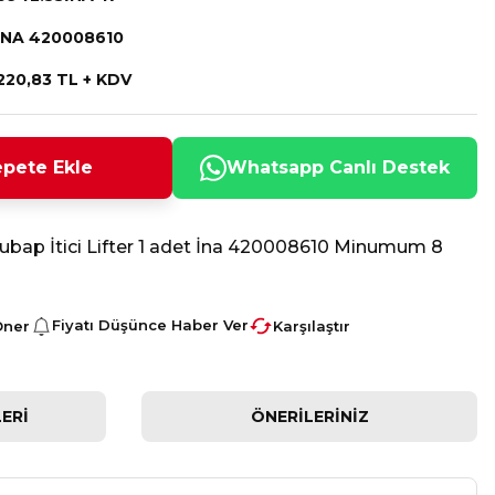
INA 420008610
220,83 TL + KDV
pete Ekle
Whatsapp Canlı Destek
ubap İtici Lifter 1 adet İna 420008610 Minumum 8
Fiyatı Düşünce Haber Ver
Öner
Karşılaştır
ERI
ÖNERILERINIZ