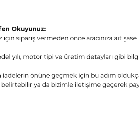
tfen Okuyunuz:
in sipariş vermeden önce aracınıza ait şase 
el yılı, motor tipi ve üretim detayları gibi bi
an iadelerin önüne geçmek için bu adım oldukç
elirtebilir ya da bizimle iletişime geçerek payl
nularda yetersiz gördüğünüz noktaları öneri formunu kullanarak tarafımız
Bu ürüne ilk yorumu siz yapın!