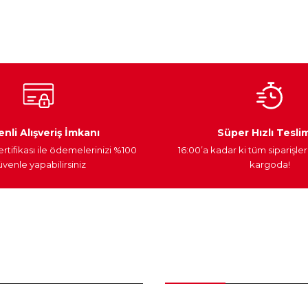
Yorum Yaz
Ateşleme Sistemi
Elektronik Güç
Araç Farları
nli Alışveriş İmkanı
Süper Hızlı Tesli
ertifikası ile ödemelerinizi %100
16:00’a kadar ki tüm siparişler
venle yapabilirsiniz
kargoda!
Gönder
nder
Kategoriler