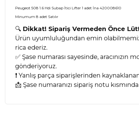
Peugeot 508 1.6 Hdi Subap İtici Lifter 1 adet İna 420008610
Minumum 8 adet Satılır
🔍
Dikkat! Sipariş Vermeden Önce Lü
Ürün uyumluluğundan emin olabilmemiz iç
rica ederiz.
✅ Şase numarası sayesinde, aracınızın mod
gönderiyoruz.
❗ Yanlış parça siparişlerinden kaynaklan
📩 Şase numaranızı sipariş notu kısmında b
Bu ürünün fiyat bilgisi, resim, ürün açıklamalarında ve diğer ko
Görüş ve önerileriniz için teşekkür ederiz.
Ürün resmi kalitesiz, bozuk veya görüntülenemiyor.