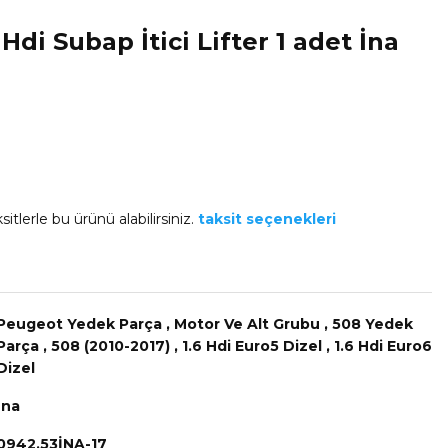
Hdi Subap İtici Lifter 1 adet İna
itlerle bu ürünü alabilirsiniz.
taksit seçenekleri
Peugeot Yedek Parça
,
Motor Ve Alt Grubu
,
508 Yedek
Parça
,
508 (2010-2017)
,
1.6 Hdi Euro5 Dizel
,
1.6 Hdi Euro6
Dizel
İna
0942.53İNA-17