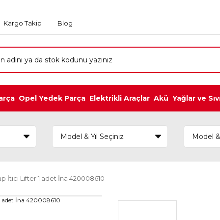
Kargo Takip
Blog
arça
Opel Yedek Parça
Elektrikli Araçlar
Akü
Yağlar ve Sıv
 İtici Lifter 1 adet İna 420008610