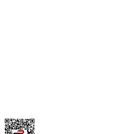
0 (312) 385 20 00
Yeni Üyelik
Üye Girişi
0554 560 06 06
Şifremi Unut
İnönü Mahallesi Başkent sanayi sitesi
1763.Sok No:8 Yenimahalle / Ankara
destek@parcagonder.com
İletişim Bilgilerimiz