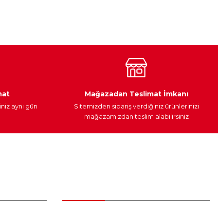
Araç Yağları
Yedek Parça
mat
Mağazadan Teslimat İmkanı
iniz aynı gün
Sitemizden sipariş verdiğiniz ürünlerinizi
mağazamızdan teslim alabilirsiniz
Alışveriş