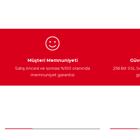
Ürün açıklamasında eksik bilgiler bulunuyor.
Ürün bilgilerinde hatalar bulunuyor.
Ürün fiyatı diğer sitelerden daha pahalı.
Bu ürüne benzer farklı alternatifler olmalı.
Egzoz Sistemi
Periyodik Bakım
Fren Diskleri
Müşteri Memnuniyeti
Güve
Satış öncesi ve sonrası %100 oranında
256 Bit SSL S
memnuniyet garantisi
gü
Müşteri Hizmetleri
Parça Gö