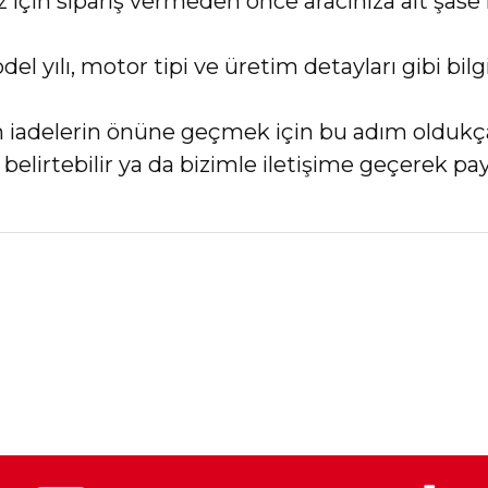
in sipariş vermeden önce aracınıza ait şase 
el yılı, motor tipi ve üretim detayları gibi bi
an iadelerin önüne geçmek için bu adım oldukç
elirtebilir ya da bizimle iletişime geçerek payl
nularda yetersiz gördüğünüz noktaları öneri formunu kullanarak tarafımız
Bu ürüne ilk yorumu siz yapın!
Yorum Yaz