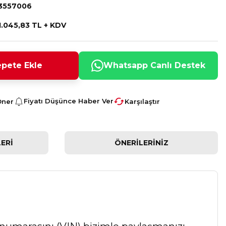
3557006
1.045,83 TL + KDV
pete Ekle
Whatsapp Canlı Destek
Fiyatı Düşünce Haber Ver
Öner
Karşılaştır
ERI
ÖNERILERINIZ