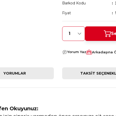
Barkod Kodu
Fiyat
Se
Yorum Yaz
Arkadaşına 
YORUMLAR
TAKSIT SEÇENEKL
0
tfen Okuyunuz: