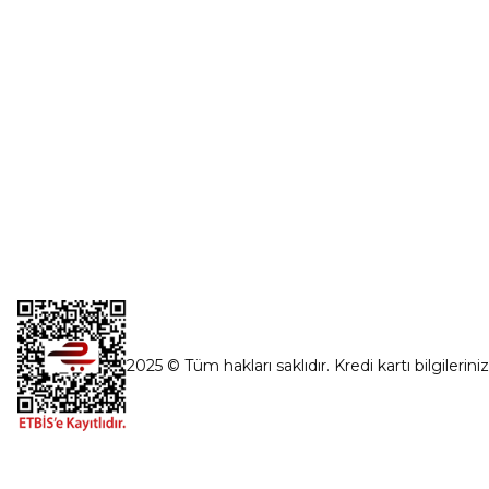
1763.Sok No:8 Yenimahalle / Ankara
destek@parcagonder.com
İletişim Bilgilerimiz
2025 © Tüm hakları saklıdır. Kredi kartı bilgilerini