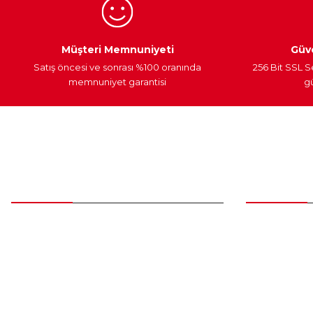
Egzoz Sistemi
Periyodik Bakım
Fren Diskleri
Müşteri Memnuniyeti
Güve
Satış öncesi ve sonrası %100 oranında
256 Bit SSL S
memnuniyet garantisi
gü
Müşteri Hizmetleri
Parça Gö
0 (312) 385 20 00
Yeni Üyelik
Üye Girişi
0554 560 06 06
Şifremi Unut
İnönü Mahallesi Başkent sanayi sitesi