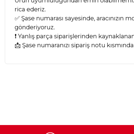
Ürün uyumluluğundan emin olabilmemiz iç
rica ederiz.
✅ Şase numarası sayesinde, aracınızın mod
gönderiyoruz.
❗ Yanlış parça siparişlerinden kaynaklan
📩 Şase numaranızı sipariş notu kısmında b
Bu ürünün fiyat bilgisi, resim, ürün açıklamalarında ve diğer ko
Görüş ve önerileriniz için teşekkür ederiz.
Ürün resmi kalitesiz, bozuk veya görüntülenemiyor.
Ürün açıklamasında eksik bilgiler bulunuyor.
Ürün bilgilerinde hatalar bulunuyor.
Ürün fiyatı diğer sitelerden daha pahalı.
Bu ürüne benzer farklı alternatifler olmalı.