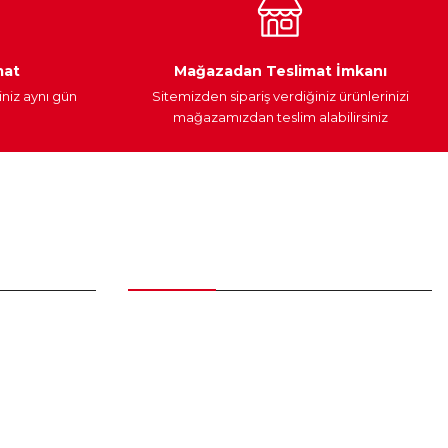
Araç Yağları
Yedek Parça
mat
Mağazadan Teslimat İmkanı
iniz aynı gün
Sitemizden sipariş verdiğiniz ürünlerinizi
mağazamızdan teslim alabilirsiniz
Alışveriş
Üyelik Sözleşmesi
Mesafeli Satış Sözleşmesi
Gizlilik ve Güvenlik