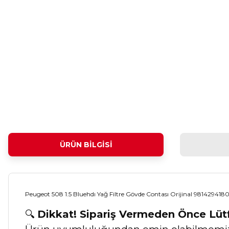
ÜRÜN BILGISI
Peugeot 508 1.5 Bluehdı Yağ Filtre Gövde Contası Orijinal 981429418
🔍
Dikkat! Sipariş Vermeden Önce Lü