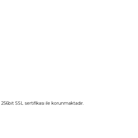
Ds Yedek Parça
z 256bit SSL sertifikası ile korunmaktadır.