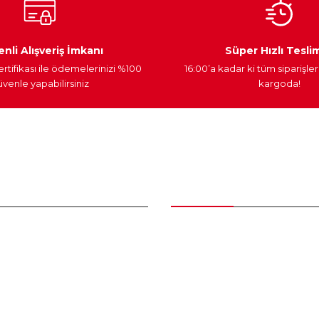
Ateşleme Sistemi
Elektronik Güç
Araç Farları
nli Alışveriş İmkanı
Süper Hızlı Tesli
ertifikası ile ödemelerinizi %100
16:00’a kadar ki tüm siparişler
venle yapabilirsiniz
kargoda!
Gönder
nder
Kategoriler
Bakım Setleri ve kombinler
Peugeot Yedek Parça
tum
Citroen Yedek Parça