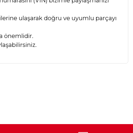
numarasını (VIN) bizimle paylaşmanızı
lgilerine ulaşarak doğru ve uyumlu parçayı
a önemlidir.
aşabilirsiniz.
a iletebilirsiniz.