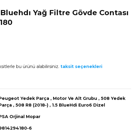
 Bluehdı Yağ Filtre Gövde Contası
4180
itlerle bu ürünü alabilirsiniz.
taksit seçenekleri
Peugeot Yedek Parça
,
Motor Ve Alt Grubu
,
508 Yedek
Parça
,
508 R8 (2018-)
,
1.5 BlueHdi Euro6 Dizel
PSA Orjinal Mopar
9814294180-6