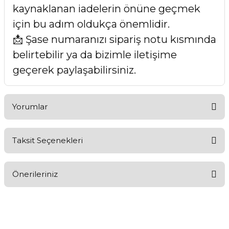
kaynaklanan iadelerin önüne geçmek
için bu adım oldukça önemlidir.
📩 Şase numaranızı sipariş notu kısmında
belirtebilir ya da bizimle iletişime
geçerek paylaşabilirsiniz.
Yorumlar
Taksit Seçenekleri
Bu ürüne ilk yorumu siz yapın!
Önerileriniz
Yorum Yaz
Bu ürünün fiyat bilgisi, resim, ürün açıklamalarında ve diğer
konularda yetersiz gördüğünüz noktaları öneri formunu
kullanarak tarafımıza iletebilirsiniz.