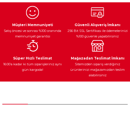
Görüş ve önerileriniz için teşekkür ederiz.
Ürün resmi kalitesiz, bozuk veya görüntülenemiyor.
Egzoz Sistemi
Periyodik Bakım
Fren Diskleri
Ürün açıklamasında eksik bilgiler bulunuyor.
Müşteri Memnuniyeti
Güvenli Alışveriş İmkanı
Satış öncesi ve sonrası %100 oranında
256 Bit SSL Sertifikası ile ödemelerinizi
Ürün bilgilerinde hatalar bulunuyor.
memnuniyet garantisi
%100 güvenle yapabilirsiniz
Ürün fiyatı diğer sitelerden daha pahalı.
Bu ürüne benzer farklı alternatifler olmalı.
Ateşleme Sistemi
Elektronik Güç
Araç Farları
Araç Yağları
Süper Hızlı Teslimat
Mağazadan Teslimat İmkanı
16:00’a kadar ki tüm siparişleriniz aynı
Sitemizden sipariş verdiğiniz
gün kargoda!
ürünlerinizi mağazamızdan teslim
alabilirsiniz
Gönder
Yedek Parça
Müşteri Hizmetleri
0 (312) 385 20 00
0554 560 06 06