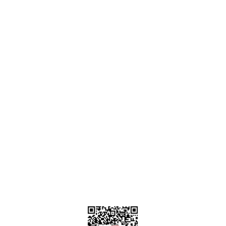
Ankara
destek@parcagonder.com
İletişim Bilgilerimiz
Parça Gönder
Kategoriler
Alışveriş