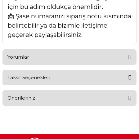
için bu adım oldukça önemlidir.
📩 Şase numaranızı sipariş notu kısmında
belirtebilir ya da bizimle iletişime
geçerek paylaşabilirsiniz.
Yorumlar
Taksit Seçenekleri
Bu ürüne ilk yorumu siz yapın!
Önerileriniz
Yorum Yaz
Bu ürünün fiyat bilgisi, resim, ürün açıklamalarında ve diğer
konularda yetersiz gördüğünüz noktaları öneri formunu
kullanarak tarafımıza iletebilirsiniz.
Görüş ve önerileriniz için teşekkür ederiz.