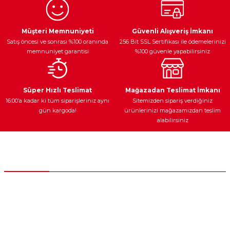
Ürün resmi kalitesiz, bozuk veya görüntülenemiyor.
Egzoz Sistemi
Periyodik Bakım
Fren Diskleri
Ürün açıklamasında eksik bilgiler bulunuyor.
Müşteri Memnuniyeti
Güvenli Alışveriş İmkanı
Satış öncesi ve sonrası %100 oranında
256 Bit SSL Sertifikası ile ödemelerinizi
Ürün bilgilerinde hatalar bulunuyor.
memnuniyet garantisi
%100 güvenle yapabilirsiniz
Ürün fiyatı diğer sitelerden daha pahalı.
Bu ürüne benzer farklı alternatifler olmalı.
Ateşleme Sistemi
Elektronik Güç
Araç Farları
Araç Yağları
Süper Hızlı Teslimat
Mağazadan Teslimat İmkanı
16:00’a kadar ki tüm siparişleriniz aynı
Sitemizden sipariş verdiğiniz
gün kargoda!
ürünlerinizi mağazamızdan teslim
alabilirsiniz
Gönder
Yedek Parça
Müşteri Hizmetleri
0 (312) 385 20 00
0554 560 06 06
İnönü Mahallesi Başkent sanayi sitesi 1763.Sok No:8 Yenimahalle /