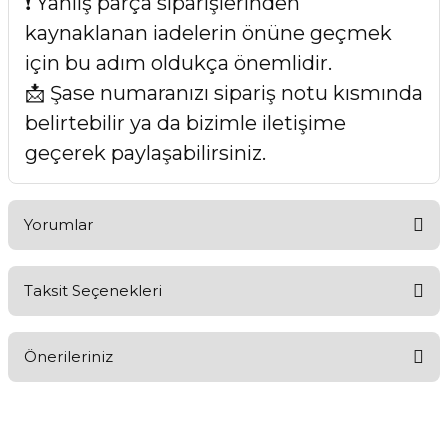
❗ Yanlış parça siparişlerinden
kaynaklanan iadelerin önüne geçmek
için bu adım oldukça önemlidir.
📩 Şase numaranızı sipariş notu kısmında
belirtebilir ya da bizimle iletişime
geçerek paylaşabilirsiniz.
Yorumlar
Taksit Seçenekleri
Bu ürüne ilk yorumu siz yapın!
Önerileriniz
Yorum Yaz
Bu ürünün fiyat bilgisi, resim, ürün açıklamalarında ve diğer
konularda yetersiz gördüğünüz noktaları öneri formunu
kullanarak tarafımıza iletebilirsiniz.