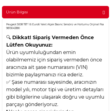
Ürün Bilgisi
Peugeot 5008 T87 1.6 Euro6 Yakıt Alçak Basınc Sensörü ve Hortumu Orijinal Psa
9813043380
🔍
Dikkat! Sipariş Vermeden Önce
Lütfen Okuyunuz:
Ürün uyumluluğundan emin
olabilmemiz için sipariş vermeden önce
aracınıza ait şase numarasını (VIN)
bizimle paylaşmanızı rica ederiz.
✅ Şase numarası sayesinde, aracınızın
model yılı, motor tipi ve üretim detayları
gibi bilgilerine ulaşarak doğru ve uyumlu
parçayı gönderiyoruz.