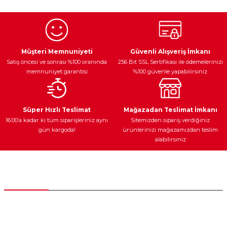
Görüş ve önerileriniz için teşekkür ederiz.
Ürün resmi kalitesiz, bozuk veya görüntülenemiyor.
Egzoz Sistemi
Periyodik Bakım
Fren Diskleri
Ürün açıklamasında eksik bilgiler bulunuyor.
Müşteri Memnuniyeti
Güvenli Alışveriş İmkanı
Satış öncesi ve sonrası %100 oranında
256 Bit SSL Sertifikası ile ödemelerinizi
Ürün bilgilerinde hatalar bulunuyor.
memnuniyet garantisi
%100 güvenle yapabilirsiniz
Ürün fiyatı diğer sitelerden daha pahalı.
Bu ürüne benzer farklı alternatifler olmalı.
Ateşleme Sistemi
Elektronik Güç
Araç Farları
Araç Yağları
Süper Hızlı Teslimat
Mağazadan Teslimat İmkanı
16:00’a kadar ki tüm siparişleriniz aynı
Sitemizden sipariş verdiğiniz
gün kargoda!
ürünlerinizi mağazamızdan teslim
alabilirsiniz
Gönder
Yedek Parça
Müşteri Hizmetleri
0 (312) 385 20 00
0554 560 06 06