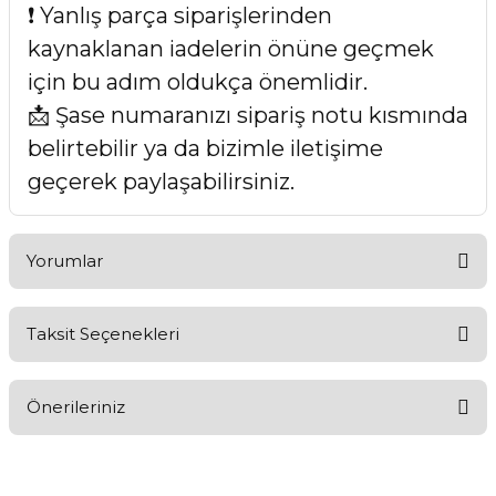
❗ Yanlış parça siparişlerinden
kaynaklanan iadelerin önüne geçmek
için bu adım oldukça önemlidir.
📩 Şase numaranızı sipariş notu kısmında
belirtebilir ya da bizimle iletişime
geçerek paylaşabilirsiniz.
Yorumlar
Taksit Seçenekleri
Bu ürüne ilk yorumu siz yapın!
Önerileriniz
Yorum Yaz
Bu ürünün fiyat bilgisi, resim, ürün açıklamalarında ve diğer
konularda yetersiz gördüğünüz noktaları öneri formunu