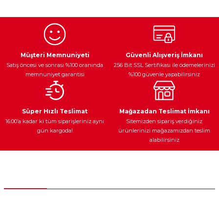
kullanarak tarafımıza iletebilirsiniz.
Görüş ve önerileriniz için teşekkür ederiz.
Ürün resmi kalitesiz, bozuk veya görüntülenemiyor.
Egzoz Sistemi
Periyodik Bakım
Fren Diskleri
Ürün açıklamasında eksik bilgiler bulunuyor.
Müşteri Memnuniyeti
Güvenli Alışveriş İmkanı
Satış öncesi ve sonrası %100 oranında
256 Bit SSL Sertifikası ile ödemelerinizi
Ürün bilgilerinde hatalar bulunuyor.
memnuniyet garantisi
%100 güvenle yapabilirsiniz
Ürün fiyatı diğer sitelerden daha pahalı.
Bu ürüne benzer farklı alternatifler olmalı.
Ateşleme Sistemi
Elektronik Güç
Araç Farları
Araç Yağları
Süper Hızlı Teslimat
Mağazadan Teslimat İmkanı
16:00’a kadar ki tüm siparişleriniz aynı
Sitemizden sipariş verdiğiniz
gün kargoda!
ürünlerinizi mağazamızdan teslim
alabilirsiniz
Gönder
Yedek Parça
Müşteri Hizmetleri
0 (312) 385 20 00