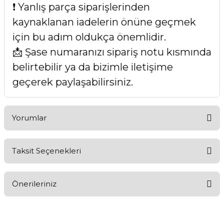
❗ Yanlış parça siparişlerinden
kaynaklanan iadelerin önüne geçmek
için bu adım oldukça önemlidir.
📩 Şase numaranızı sipariş notu kısmında
belirtebilir ya da bizimle iletişime
geçerek paylaşabilirsiniz.
Yorumlar
Taksit Seçenekleri
Bu ürüne ilk yorumu siz yapın!
Önerileriniz
Yorum Yaz
Bu ürünün fiyat bilgisi, resim, ürün açıklamalarında ve diğer
konularda yetersiz gördüğünüz noktaları öneri formunu