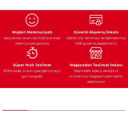
kullanarak tarafımıza iletebilirsiniz.
Görüş ve önerileriniz için teşekkür ederiz.
Ürün resmi kalitesiz, bozuk veya görüntülenemiyor.
Egzoz Sistemi
Periyodik Bakım
Fren Diskleri
Ürün açıklamasında eksik bilgiler bulunuyor.
Müşteri Memnuniyeti
Güvenli Alışveriş İmkanı
Satış öncesi ve sonrası %100 oranında
256 Bit SSL Sertifikası ile ödemelerinizi
Ürün bilgilerinde hatalar bulunuyor.
memnuniyet garantisi
%100 güvenle yapabilirsiniz
Ürün fiyatı diğer sitelerden daha pahalı.
Bu ürüne benzer farklı alternatifler olmalı.
Ateşleme Sistemi
Elektronik Güç
Araç Farları
Araç Yağları
Süper Hızlı Teslimat
Mağazadan Teslimat İmkanı
16:00’a kadar ki tüm siparişleriniz aynı
Sitemizden sipariş verdiğiniz
gün kargoda!
ürünlerinizi mağazamızdan teslim
alabilirsiniz
Gönder
Yedek Parça
Müşteri Hizmetleri
0 (312) 385 20 00