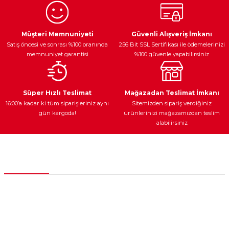
Ürün resmi kalitesiz, bozuk veya görüntülenemiyor.
Egzoz Sistemi
Periyodik Bakım
Fren Diskleri
Ürün açıklamasında eksik bilgiler bulunuyor.
Müşteri Memnuniyeti
Güvenli Alışveriş İmkanı
Satış öncesi ve sonrası %100 oranında
256 Bit SSL Sertifikası ile ödemelerinizi
Ürün bilgilerinde hatalar bulunuyor.
memnuniyet garantisi
%100 güvenle yapabilirsiniz
Ürün fiyatı diğer sitelerden daha pahalı.
Bu ürüne benzer farklı alternatifler olmalı.
Ateşleme Sistemi
Elektronik Güç
Araç Farları
Araç Yağları
Süper Hızlı Teslimat
Mağazadan Teslimat İmkanı
16:00’a kadar ki tüm siparişleriniz aynı
Sitemizden sipariş verdiğiniz
gün kargoda!
ürünlerinizi mağazamızdan teslim
alabilirsiniz
Gönder
Yedek Parça
Müşteri Hizmetleri
0 (312) 385 20 00
0554 560 06 06
İnönü Mahallesi Başkent sanayi sitesi 1763.Sok No:8 Yenimahalle /