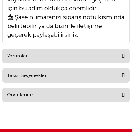
için bu adım oldukça önemlidir.
📩 Şase numaranızı sipariş notu kısmında
belirtebilir ya da bizimle iletişime
geçerek paylaşabilirsiniz.
Yorumlar
Taksit Seçenekleri
Bu ürüne ilk yorumu siz yapın!
Önerileriniz
Yorum Yaz
Bu ürünün fiyat bilgisi, resim, ürün açıklamalarında ve diğer
konularda yetersiz gördüğünüz noktaları öneri formunu
kullanarak tarafımıza iletebilirsiniz.
Görüş ve önerileriniz için teşekkür ederiz.