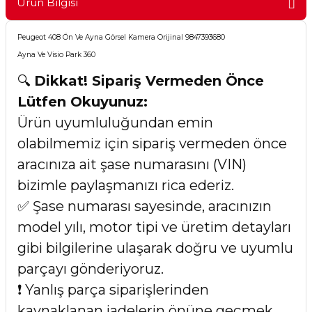
Ürün Bilgisi
Peugeot 408 Ön Ve Ayna Görsel Kamera Orijinal 9847393680
Ayna Ve Visio Park 360
🔍
Dikkat! Sipariş Vermeden Önce
Lütfen Okuyunuz:
Ürün uyumluluğundan emin
olabilmemiz için sipariş vermeden önce
aracınıza ait şase numarasını (VIN)
bizimle paylaşmanızı rica ederiz.
✅ Şase numarası sayesinde, aracınızın
model yılı, motor tipi ve üretim detayları
gibi bilgilerine ulaşarak doğru ve uyumlu
parçayı gönderiyoruz.
❗ Yanlış parça siparişlerinden
kaynaklanan iadelerin önüne geçmek