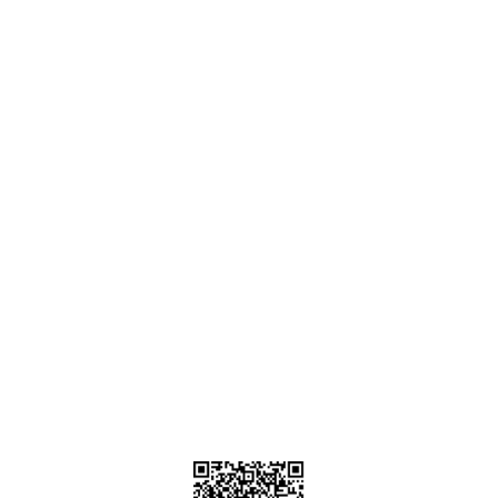
Ankara
destek@parcagonder.com
İletişim Bilgilerimiz
Parça Gönder
Kategoriler
Alışveriş