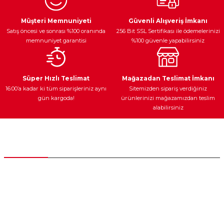
Ürün resmi kalitesiz, bozuk veya görüntülenemiyor.
Egzoz Sistemi
Periyodik Bakım
Fren Diskleri
Ürün açıklamasında eksik bilgiler bulunuyor.
Müşteri Memnuniyeti
Güvenli Alışveriş İmkanı
Satış öncesi ve sonrası %100 oranında
256 Bit SSL Sertifikası ile ödemelerinizi
Ürün bilgilerinde hatalar bulunuyor.
memnuniyet garantisi
%100 güvenle yapabilirsiniz
Ürün fiyatı diğer sitelerden daha pahalı.
Bu ürüne benzer farklı alternatifler olmalı.
Ateşleme Sistemi
Elektronik Güç
Araç Farları
Araç Yağları
Süper Hızlı Teslimat
Mağazadan Teslimat İmkanı
16:00’a kadar ki tüm siparişleriniz aynı
Sitemizden sipariş verdiğiniz
gün kargoda!
ürünlerinizi mağazamızdan teslim
alabilirsiniz
Gönder
Yedek Parça
Müşteri Hizmetleri
0 (312) 385 20 00
0554 560 06 06
İnönü Mahallesi Başkent sanayi sitesi 1763.Sok No:8 Yenimahalle /
Ankara