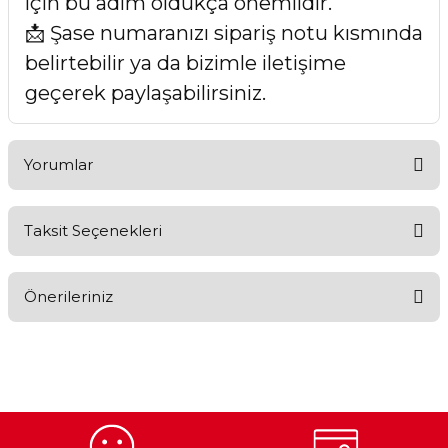
için bu adım oldukça önemlidir.
📩 Şase numaranızı sipariş notu kısmında
belirtebilir ya da bizimle iletişime
geçerek paylaşabilirsiniz.
Yorumlar
Taksit Seçenekleri
Bu ürüne ilk yorumu siz yapın!
Önerileriniz
Yorum Yaz
Bu ürünün fiyat bilgisi, resim, ürün açıklamalarında ve diğer
konularda yetersiz gördüğünüz noktaları öneri formunu
kullanarak tarafımıza iletebilirsiniz.
Görüş ve önerileriniz için teşekkür ederiz.