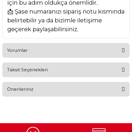
için bu adım oldukça önemlidir.
📩 Şase numaranızı sipariş notu kısmında
belirtebilir ya da bizimle iletişime
geçerek paylaşabilirsiniz.
Yorumlar
Taksit Seçenekleri
Bu ürüne ilk yorumu siz yapın!
Önerileriniz
Yorum Yaz
Bu ürünün fiyat bilgisi, resim, ürün açıklamalarında ve diğer
konularda yetersiz gördüğünüz noktaları öneri formunu
kullanarak tarafımıza iletebilirsiniz.
Görüş ve önerileriniz için teşekkür ederiz.