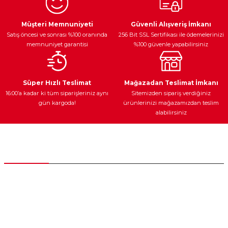
Ürün resmi kalitesiz, bozuk veya görüntülenemiyor.
Egzoz Sistemi
Periyodik Bakım
Fren Diskleri
Ürün açıklamasında eksik bilgiler bulunuyor.
Müşteri Memnuniyeti
Güvenli Alışveriş İmkanı
Satış öncesi ve sonrası %100 oranında
256 Bit SSL Sertifikası ile ödemelerinizi
Ürün bilgilerinde hatalar bulunuyor.
memnuniyet garantisi
%100 güvenle yapabilirsiniz
Ürün fiyatı diğer sitelerden daha pahalı.
Bu ürüne benzer farklı alternatifler olmalı.
Ateşleme Sistemi
Elektronik Güç
Araç Farları
Araç Yağları
Süper Hızlı Teslimat
Mağazadan Teslimat İmkanı
16:00’a kadar ki tüm siparişleriniz aynı
Sitemizden sipariş verdiğiniz
gün kargoda!
ürünlerinizi mağazamızdan teslim
alabilirsiniz
Gönder
Yedek Parça
Müşteri Hizmetleri
0 (312) 385 20 00
0554 560 06 06
İnönü Mahallesi Başkent sanayi sitesi 1763.Sok No:8 Yenimahalle /
Ankara