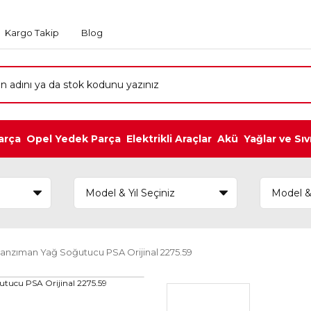
Kargo Takip
Blog
arça
Opel Yedek Parça
Elektrikli Araçlar
Akü
Yağlar ve Sıv
nzıman Yağ Soğutucu PSA Orijinal 2275.59