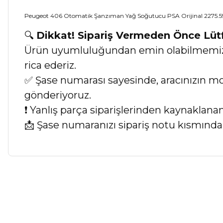
Peugeot 406 Otomatik Şanzıman Yağ Soğutucu PSA Orijinal 2275.5
🔍
Dikkat! Sipariş Vermeden Önce Lü
Ürün uyumluluğundan emin olabilmemiz iç
rica ederiz.
✅ Şase numarası sayesinde, aracınızın mod
gönderiyoruz.
❗ Yanlış parça siparişlerinden kaynaklan
📩 Şase numaranızı sipariş notu kısmında b
Bu ürünün fiyat bilgisi, resim, ürün açıklamalarında ve diğer ko
Görüş ve önerileriniz için teşekkür ederiz.
Ürün resmi kalitesiz, bozuk veya görüntülenemiyor.