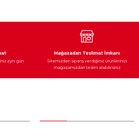
Araç Yağları
Yedek Parça
mat
Mağazadan Teslimat İmkanı
iniz aynı gün
Sitemizden sipariş verdiğiniz ürünlerinizi
mağazamızdan teslim alabilirsiniz
Alışveriş
Üyelik Sözleşmesi