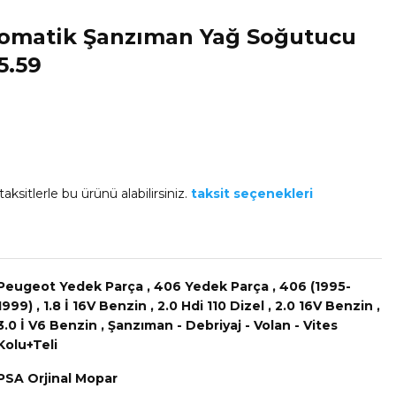
omatik Şanzıman Yağ Soğutucu
5.59
aksitlerle bu ürünü alabilirsiniz.
taksit seçenekleri
Peugeot Yedek Parça
,
406 Yedek Parça
,
406 (1995-
1999)
,
1.8 İ 16V Benzin
,
2.0 Hdi 110 Dizel
,
2.0 16V Benzin
,
3.0 İ V6 Benzin
,
Şanzıman - Debriyaj - Volan - Vites
Kolu+Teli
PSA Orjinal Mopar