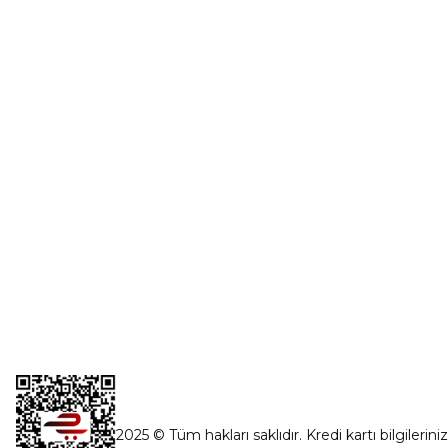
Üye Girişi
0554 560 06 06
Şifremi Unut
İnönü Mahallesi Başkent sanayi sitesi
1763.Sok No:8 Yenimahalle / Ankara
destek@parcagonder.com
İletişim Bilgilerimiz
2025 © Tüm hakları saklıdır. Kredi kartı bilgilerini