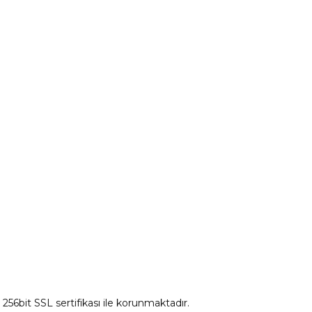
Peugeot Yedek Parça
tum
Citroen Yedek Parça
Ds Yedek Parça
z 256bit SSL sertifikası ile korunmaktadır.