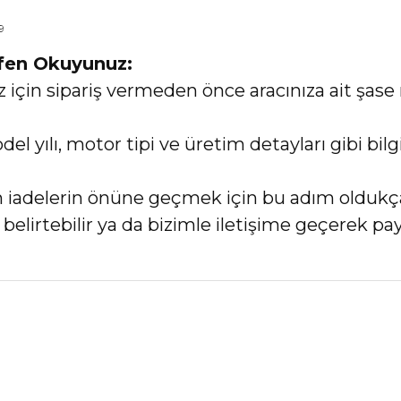
9
tfen Okuyunuz:
in sipariş vermeden önce aracınıza ait şase 
el yılı, motor tipi ve üretim detayları gibi bi
an iadelerin önüne geçmek için bu adım oldukç
elirtebilir ya da bizimle iletişime geçerek payl
nularda yetersiz gördüğünüz noktaları öneri formunu kullanarak tarafımız
Bu ürüne ilk yorumu siz yapın!