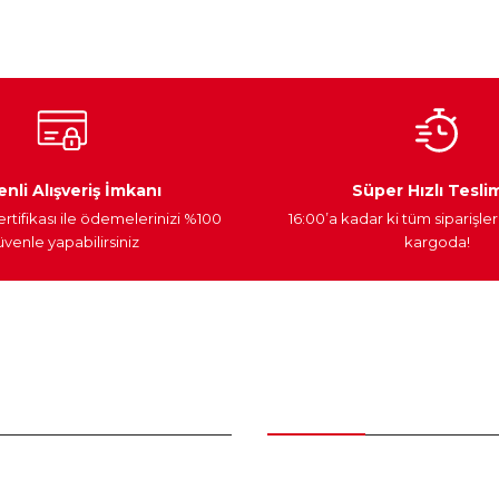
Yorum Yaz
Ateşleme Sistemi
Elektronik Güç
Araç Farları
nli Alışveriş İmkanı
Süper Hızlı Tesli
ertifikası ile ödemelerinizi %100
16:00’a kadar ki tüm siparişler
venle yapabilirsiniz
kargoda!
Gönder
nder
Kategoriler
Bakım Setleri ve kombinler