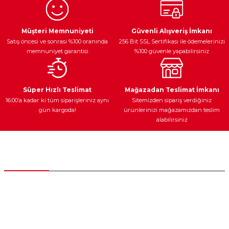
Ürün resmi kalitesiz, bozuk veya görüntülenemiyor.
Egzoz Sistemi
Periyodik Bakım
Fren Diskleri
Ürün açıklamasında eksik bilgiler bulunuyor.
Müşteri Memnuniyeti
Güvenli Alışveriş İmkanı
Satış öncesi ve sonrası %100 oranında
256 Bit SSL Sertifikası ile ödemelerinizi
Ürün bilgilerinde hatalar bulunuyor.
memnuniyet garantisi
%100 güvenle yapabilirsiniz
Ürün fiyatı diğer sitelerden daha pahalı.
Bu ürüne benzer farklı alternatifler olmalı.
Ateşleme Sistemi
Elektronik Güç
Araç Farları
Araç Yağları
Süper Hızlı Teslimat
Mağazadan Teslimat İmkanı
16:00’a kadar ki tüm siparişleriniz aynı
Sitemizden sipariş verdiğiniz
gün kargoda!
ürünlerinizi mağazamızdan teslim
alabilirsiniz
Gönder
Yedek Parça
Müşteri Hizmetleri
0 (312) 385 20 00
0554 560 06 06
İnönü Mahallesi Başkent sanayi sitesi 1763.Sok No:8 Yenimahalle /