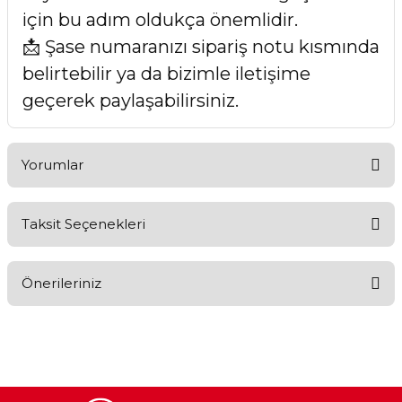
için bu adım oldukça önemlidir.
📩 Şase numaranızı sipariş notu kısmında
belirtebilir ya da bizimle iletişime
geçerek paylaşabilirsiniz.
Yorumlar
Taksit Seçenekleri
Bu ürüne ilk yorumu siz yapın!
Önerileriniz
Yorum Yaz
Bu ürünün fiyat bilgisi, resim, ürün açıklamalarında ve diğer
konularda yetersiz gördüğünüz noktaları öneri formunu
kullanarak tarafımıza iletebilirsiniz.
Görüş ve önerileriniz için teşekkür ederiz.