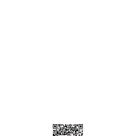
Ankara
destek@parcagonder.com
İletişim Bilgilerimiz
Parça Gönder
Kategoriler
Alışveriş