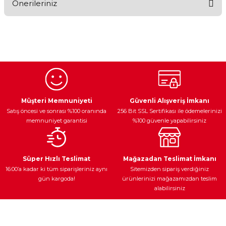
Önerileriniz
Yorum Yaz
Bu ürünün fiyat bilgisi, resim, ürün açıklamalarında ve diğer
konularda yetersiz gördüğünüz noktaları öneri formunu
kullanarak tarafımıza iletebilirsiniz.
Görüş ve önerileriniz için teşekkür ederiz.
Ürün resmi kalitesiz, bozuk veya görüntülenemiyor.
Egzoz Sistemi
Periyodik Bakım
Fren Diskleri
Ürün açıklamasında eksik bilgiler bulunuyor.
Müşteri Memnuniyeti
Güvenli Alışveriş İmkanı
Satış öncesi ve sonrası %100 oranında
256 Bit SSL Sertifikası ile ödemelerinizi
Ürün bilgilerinde hatalar bulunuyor.
memnuniyet garantisi
%100 güvenle yapabilirsiniz
Ürün fiyatı diğer sitelerden daha pahalı.
Bu ürüne benzer farklı alternatifler olmalı.
Ateşleme Sistemi
Elektronik Güç
Araç Farları
Araç Yağları
Süper Hızlı Teslimat
Mağazadan Teslimat İmkanı
16:00’a kadar ki tüm siparişleriniz aynı
Sitemizden sipariş verdiğiniz
gün kargoda!
ürünlerinizi mağazamızdan teslim
alabilirsiniz
Gönder
Yedek Parça
Müşteri Hizmetleri