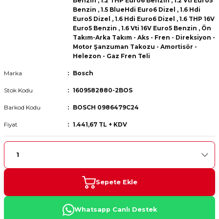
Benzin
,
1.2 THP Euro6 Benzin
,
1.2 Vti Euro5
 Fren Teli
 Fren Teli
elezon - Gaz Fren Teli
Benzin
,
1.5 BlueHdi Euro6 Dizel
,
1.6 Hdi
a Takım- Aks - Fren - Direksiyon
Euro5 Dizel
,
1.6 Hdi Euro6 Dizel
,
1.6 THP 16V
ıman Takozu - Amortisör -
Euro5 Benzin
,
1.6 Vti 16V Euro5 Benzin
,
Ön
adyatör ve Kalorifer Hortumu -
 Fren Teli
adyatör ve Kalorifer Hortumu -
adyatör ve Kalorifer Hortumu -
Takım-Arka Takım - Aks - Fren - Direksiyon -
Motor Şanzuman Takozu - Amortisör -
Helezon - Gaz Fren Teli
adyatör ve Kalorifer Hortumu -
briyaj - Volan - Vites Kolu+Teli
briyaj - Volan - Vites Kolu+Teli
briyaj - Volan - Vites Kolu+Teli
Marka
Bosch
Stok Kodu
1609582880-2BOS
ör - Turbo Borusu - Egr - Hava
briyaj - Volan - Vites Kolu+Teli
ör - Turbo Borusu - Egr - Hava
ör - Turbo Borusu - Egr - Hava
Borusu+Egzoz
Borusu+Egzoz
Borusu+Egzoz
Barkod Kodu
BOSCH 0986479C24
ör - Turbo Borusu - Egr - Hava
Fiyat
1.441,67 TL + KDV
 - Şamandıra - Yakıt Hortumu
Borusu+Egzoz
 - Şamandıra - Yakıt Hortumu
 - Şamandıra - Yakıt Hortumu
 - Şamandıra - Yakıt Hortumu
Sepete Ekle
Whatsapp Canlı Destek