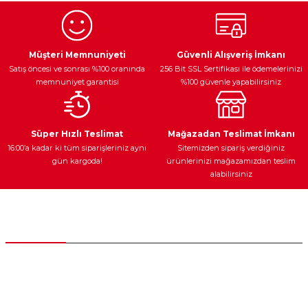
Ürün resmi kalitesiz, bozuk veya görüntülenemiyor.
Egzoz Sistemi
Periyodik Bakım
Fren Diskleri
Ürün açıklamasında eksik bilgiler bulunuyor.
Müşteri Memnuniyeti
Güvenli Alışveriş İmkanı
Satış öncesi ve sonrası %100 oranında
256 Bit SSL Sertifikası ile ödemelerinizi
Ürün bilgilerinde hatalar bulunuyor.
memnuniyet garantisi
%100 güvenle yapabilirsiniz
Ürün fiyatı diğer sitelerden daha pahalı.
Bu ürüne benzer farklı alternatifler olmalı.
Ateşleme Sistemi
Elektronik Güç
Araç Farları
Araç Yağları
Süper Hızlı Teslimat
Mağazadan Teslimat İmkanı
16:00’a kadar ki tüm siparişleriniz aynı
Sitemizden sipariş verdiğiniz
gün kargoda!
ürünlerinizi mağazamızdan teslim
alabilirsiniz
Gönder
Yedek Parça
Müşteri Hizmetleri
0 (312) 385 20 00
0554 560 06 06