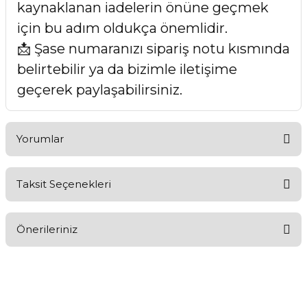
kaynaklanan iadelerin önüne geçmek
için bu adım oldukça önemlidir.
📩 Şase numaranızı sipariş notu kısmında
belirtebilir ya da bizimle iletişime
geçerek paylaşabilirsiniz.
Yorumlar
Taksit Seçenekleri
Bu ürüne ilk yorumu siz yapın!
Önerileriniz
Yorum Yaz
Bu ürünün fiyat bilgisi, resim, ürün açıklamalarında ve diğer
konularda yetersiz gördüğünüz noktaları öneri formunu
kullanarak tarafımıza iletebilirsiniz.
Görüş ve önerileriniz için teşekkür ederiz.