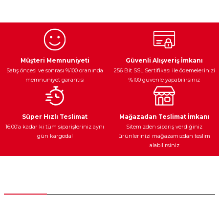
konularda yetersiz gördüğünüz noktaları öneri formunu
kullanarak tarafımıza iletebilirsiniz.
Görüş ve önerileriniz için teşekkür ederiz.
Ürün resmi kalitesiz, bozuk veya görüntülenemiyor.
Egzoz Sistemi
Periyodik Bakım
Fren Diskleri
Ürün açıklamasında eksik bilgiler bulunuyor.
Müşteri Memnuniyeti
Güvenli Alışveriş İmkanı
Satış öncesi ve sonrası %100 oranında
256 Bit SSL Sertifikası ile ödemelerinizi
Ürün bilgilerinde hatalar bulunuyor.
memnuniyet garantisi
%100 güvenle yapabilirsiniz
Ürün fiyatı diğer sitelerden daha pahalı.
Bu ürüne benzer farklı alternatifler olmalı.
Ateşleme Sistemi
Elektronik Güç
Araç Farları
Araç Yağları
Süper Hızlı Teslimat
Mağazadan Teslimat İmkanı
16:00’a kadar ki tüm siparişleriniz aynı
Sitemizden sipariş verdiğiniz
gün kargoda!
ürünlerinizi mağazamızdan teslim
alabilirsiniz
Gönder
Yedek Parça
Müşteri Hizmetleri
0 (312) 385 20 00