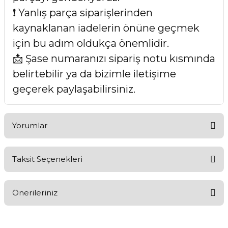
❗ Yanlış parça siparişlerinden
kaynaklanan iadelerin önüne geçmek
için bu adım oldukça önemlidir.
📩 Şase numaranızı sipariş notu kısmında
belirtebilir ya da bizimle iletişime
geçerek paylaşabilirsiniz.
Yorumlar
Taksit Seçenekleri
Bu ürüne ilk yorumu siz yapın!
Önerileriniz
Yorum Yaz
Bu ürünün fiyat bilgisi, resim, ürün açıklamalarında ve diğer