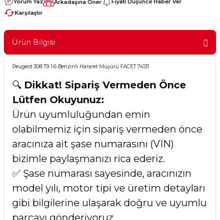
Yorum Yaz
Fiyatı Düşünce Haber Ver
Arkadaşına Öner
Karşılaştır
Ürün Bilgisi
Peugeot 308 T9 1.6 Benzinli Hararet Müşürü FACET 74131
🔍
Dikkat! Sipariş Vermeden Önce
Lütfen Okuyunuz:
Ürün uyumluluğundan emin
olabilmemiz için sipariş vermeden önce
aracınıza ait şase numarasını (VIN)
bizimle paylaşmanızı rica ederiz.
✅ Şase numarası sayesinde, aracınızın
model yılı, motor tipi ve üretim detayları
gibi bilgilerine ulaşarak doğru ve uyumlu
parçayı gönderiyoruz.