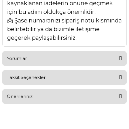
kaynaklanan iadelerin önüne geçmek
için bu adım oldukça önemlidir.
📩 Şase numaranızı sipariş notu kısmında
belirtebilir ya da bizimle iletişime
geçerek paylaşabilirsiniz.
Yorumlar
Taksit Seçenekleri
Bu ürüne ilk yorumu siz yapın!
Önerileriniz
Yorum Yaz
Bu ürünün fiyat bilgisi, resim, ürün açıklamalarında ve diğer
konularda yetersiz gördüğünüz noktaları öneri formunu
kullanarak tarafımıza iletebilirsiniz.
Görüş ve önerileriniz için teşekkür ederiz.