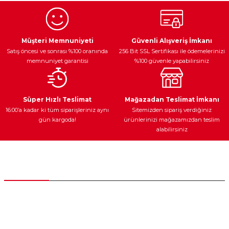
Ürün resmi kalitesiz, bozuk veya görüntülenemiyor.
Egzoz Sistemi
Periyodik Bakım
Fren Diskleri
Ürün açıklamasında eksik bilgiler bulunuyor.
Müşteri Memnuniyeti
Güvenli Alışveriş İmkanı
Satış öncesi ve sonrası %100 oranında
256 Bit SSL Sertifikası ile ödemelerinizi
Ürün bilgilerinde hatalar bulunuyor.
memnuniyet garantisi
%100 güvenle yapabilirsiniz
Ürün fiyatı diğer sitelerden daha pahalı.
Bu ürüne benzer farklı alternatifler olmalı.
Ateşleme Sistemi
Elektronik Güç
Araç Farları
Araç Yağları
Süper Hızlı Teslimat
Mağazadan Teslimat İmkanı
16:00’a kadar ki tüm siparişleriniz aynı
Sitemizden sipariş verdiğiniz
gün kargoda!
ürünlerinizi mağazamızdan teslim
alabilirsiniz
Gönder
Yedek Parça
Müşteri Hizmetleri
0 (312) 385 20 00
0554 560 06 06