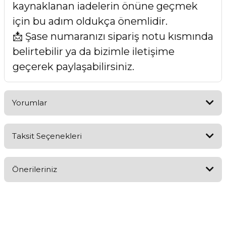
kaynaklanan iadelerin önüne geçmek
için bu adım oldukça önemlidir.
📩 Şase numaranızı sipariş notu kısmında
belirtebilir ya da bizimle iletişime
geçerek paylaşabilirsiniz.
Yorumlar
Taksit Seçenekleri
Bu ürüne ilk yorumu siz yapın!
Önerileriniz
Yorum Yaz
Bu ürünün fiyat bilgisi, resim, ürün açıklamalarında ve diğer
konularda yetersiz gördüğünüz noktaları öneri formunu
kullanarak tarafımıza iletebilirsiniz.
Görüş ve önerileriniz için teşekkür ederiz.