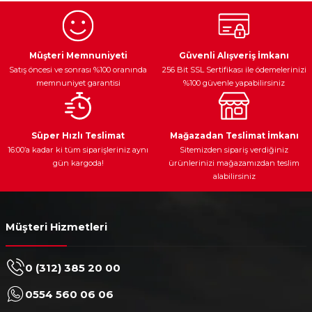
Ürün resmi kalitesiz, bozuk veya görüntülenemiyor.
Egzoz Sistemi
Periyodik Bakım
Fren Diskleri
Ürün açıklamasında eksik bilgiler bulunuyor.
Müşteri Memnuniyeti
Güvenli Alışveriş İmkanı
Satış öncesi ve sonrası %100 oranında
256 Bit SSL Sertifikası ile ödemelerinizi
Ürün bilgilerinde hatalar bulunuyor.
memnuniyet garantisi
%100 güvenle yapabilirsiniz
Ürün fiyatı diğer sitelerden daha pahalı.
Bu ürüne benzer farklı alternatifler olmalı.
Ateşleme Sistemi
Elektronik Güç
Araç Farları
Araç Yağları
Süper Hızlı Teslimat
Mağazadan Teslimat İmkanı
16:00’a kadar ki tüm siparişleriniz aynı
Sitemizden sipariş verdiğiniz
gün kargoda!
ürünlerinizi mağazamızdan teslim
alabilirsiniz
Gönder
Yedek Parça
Müşteri Hizmetleri
0 (312) 385 20 00
0554 560 06 06