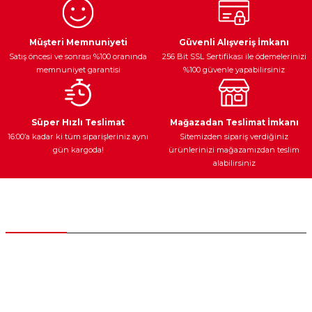
Ürün resmi kalitesiz, bozuk veya görüntülenemiyor.
Egzoz Sistemi
Periyodik Bakım
Fren Diskleri
Ürün açıklamasında eksik bilgiler bulunuyor.
Müşteri Memnuniyeti
Güvenli Alışveriş İmkanı
Satış öncesi ve sonrası %100 oranında
256 Bit SSL Sertifikası ile ödemelerinizi
Ürün bilgilerinde hatalar bulunuyor.
memnuniyet garantisi
%100 güvenle yapabilirsiniz
Ürün fiyatı diğer sitelerden daha pahalı.
Bu ürüne benzer farklı alternatifler olmalı.
Ateşleme Sistemi
Elektronik Güç
Araç Farları
Araç Yağları
Süper Hızlı Teslimat
Mağazadan Teslimat İmkanı
16:00’a kadar ki tüm siparişleriniz aynı
Sitemizden sipariş verdiğiniz
gün kargoda!
ürünlerinizi mağazamızdan teslim
alabilirsiniz
Gönder
Yedek Parça
Müşteri Hizmetleri
0 (312) 385 20 00
0554 560 06 06
İnönü Mahallesi Başkent sanayi sitesi 1763.Sok No:8 Yenimahalle /