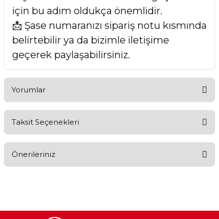
için bu adım oldukça önemlidir.
📩 Şase numaranızı sipariş notu kısmında
belirtebilir ya da bizimle iletişime
geçerek paylaşabilirsiniz.
Yorumlar
Taksit Seçenekleri
Bu ürüne ilk yorumu siz yapın!
Önerileriniz
Yorum Yaz
Bu ürünün fiyat bilgisi, resim, ürün açıklamalarında ve diğer
konularda yetersiz gördüğünüz noktaları öneri formunu
kullanarak tarafımıza iletebilirsiniz.
Görüş ve önerileriniz için teşekkür ederiz.