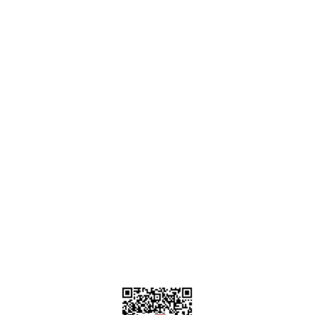
Ankara
destek@parcagonder.com
İletişim Bilgilerimiz
Parça Gönder
Kategoriler
Alışveriş