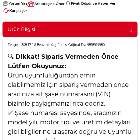
Yorum Yaz
Fiyatı Düşünce Haber Ver
Arkadaşına Öner
Karşılaştır
Ürün Bilgisi
Peugeot 308 T7 1.6 Benzinli Yağ Filtresi Orijinal Psa 9818914980
🔍
Dikkat! Sipariş Vermeden Önce
Lütfen Okuyunuz:
Ürün uyumluluğundan emin
olabilmemiz için sipariş vermeden önce
aracınıza ait şase numarasını (VIN)
bizimle paylaşmanızı rica ederiz.
✅ Şase numarası sayesinde, aracınızın
model yılı, motor tipi ve üretim detayları
gibi bilgilerine ulaşarak doğru ve uyumlu