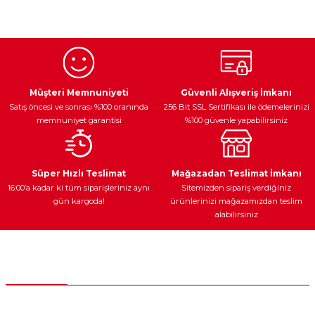
konularda yetersiz gördüğünüz noktaları öneri formunu
kullanarak tarafımıza iletebilirsiniz.
Görüş ve önerileriniz için teşekkür ederiz.
Ürün resmi kalitesiz, bozuk veya görüntülenemiyor.
Egzoz Sistemi
Periyodik Bakım
Fren Diskleri
Ürün açıklamasında eksik bilgiler bulunuyor.
Müşteri Memnuniyeti
Güvenli Alışveriş İmkanı
Satış öncesi ve sonrası %100 oranında
256 Bit SSL Sertifikası ile ödemelerinizi
Ürün bilgilerinde hatalar bulunuyor.
memnuniyet garantisi
%100 güvenle yapabilirsiniz
Ürün fiyatı diğer sitelerden daha pahalı.
Bu ürüne benzer farklı alternatifler olmalı.
Ateşleme Sistemi
Elektronik Güç
Araç Farları
Araç Yağları
Süper Hızlı Teslimat
Mağazadan Teslimat İmkanı
16:00’a kadar ki tüm siparişleriniz aynı
Sitemizden sipariş verdiğiniz
gün kargoda!
ürünlerinizi mağazamızdan teslim
alabilirsiniz
Gönder
Yedek Parça
Müşteri Hizmetleri
0 (312) 385 20 00