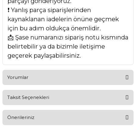
parçayı gönderiyoruz.
❗ Yanlış parça siparişlerinden
kaynaklanan iadelerin önüne geçmek
için bu adım oldukça önemlidir.
📩 Şase numaranızı sipariş notu kısmında
belirtebilir ya da bizimle iletişime
geçerek paylaşabilirsiniz.
Yorumlar
Taksit Seçenekleri
Bu ürüne ilk yorumu siz yapın!
Önerileriniz
Yorum Yaz
Bu ürünün fiyat bilgisi, resim, ürün açıklamalarında ve diğer