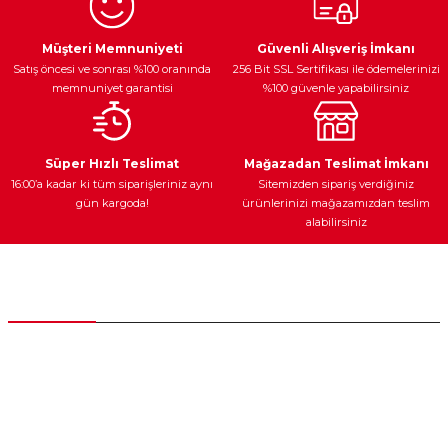
Ürün resmi kalitesiz, bozuk veya görüntülenemiyor.
Egzoz Sistemi
Periyodik Bakım
Fren Diskleri
Ürün açıklamasında eksik bilgiler bulunuyor.
Müşteri Memnuniyeti
Güvenli Alışveriş İmkanı
Satış öncesi ve sonrası %100 oranında
256 Bit SSL Sertifikası ile ödemelerinizi
Ürün bilgilerinde hatalar bulunuyor.
memnuniyet garantisi
%100 güvenle yapabilirsiniz
Ürün fiyatı diğer sitelerden daha pahalı.
Bu ürüne benzer farklı alternatifler olmalı.
Ateşleme Sistemi
Elektronik Güç
Araç Farları
Araç Yağları
Süper Hızlı Teslimat
Mağazadan Teslimat İmkanı
16:00’a kadar ki tüm siparişleriniz aynı
Sitemizden sipariş verdiğiniz
gün kargoda!
ürünlerinizi mağazamızdan teslim
alabilirsiniz
Gönder
Yedek Parça
Müşteri Hizmetleri
0 (312) 385 20 00
0554 560 06 06
İnönü Mahallesi Başkent sanayi sitesi 1763.Sok No:8 Yenimahalle /
Ankara