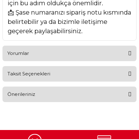
için bu adım oldukça önemlidir.
📩 Şase numaranızı sipariş notu kısmında
belirtebilir ya da bizimle iletişime
geçerek paylaşabilirsiniz.
Yorumlar
Taksit Seçenekleri
Bu ürüne ilk yorumu siz yapın!
Önerileriniz
Yorum Yaz
Bu ürünün fiyat bilgisi, resim, ürün açıklamalarında ve diğer
konularda yetersiz gördüğünüz noktaları öneri formunu
kullanarak tarafımıza iletebilirsiniz.
Görüş ve önerileriniz için teşekkür ederiz.