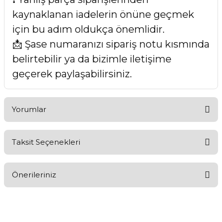
kaynaklanan iadelerin önüne geçmek
için bu adım oldukça önemlidir.
📩 Şase numaranızı sipariş notu kısmında
belirtebilir ya da bizimle iletişime
geçerek paylaşabilirsiniz.
Yorumlar
Taksit Seçenekleri
Bu ürüne ilk yorumu siz yapın!
Önerileriniz
Yorum Yaz
Bu ürünün fiyat bilgisi, resim, ürün açıklamalarında ve diğer
konularda yetersiz gördüğünüz noktaları öneri formunu
kullanarak tarafımıza iletebilirsiniz.