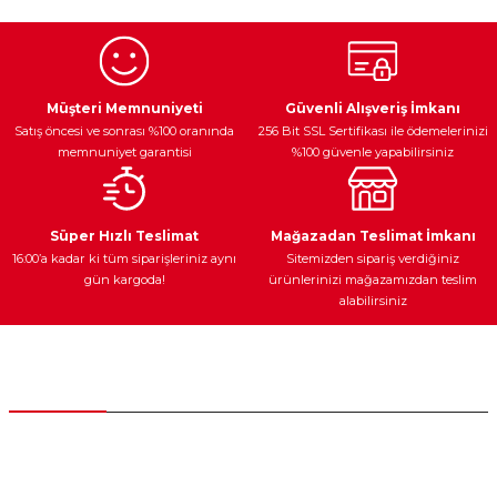
Görüş ve önerileriniz için teşekkür ederiz.
Ürün resmi kalitesiz, bozuk veya görüntülenemiyor.
Egzoz Sistemi
Periyodik Bakım
Fren Diskleri
Ürün açıklamasında eksik bilgiler bulunuyor.
Müşteri Memnuniyeti
Güvenli Alışveriş İmkanı
Satış öncesi ve sonrası %100 oranında
256 Bit SSL Sertifikası ile ödemelerinizi
Ürün bilgilerinde hatalar bulunuyor.
memnuniyet garantisi
%100 güvenle yapabilirsiniz
Ürün fiyatı diğer sitelerden daha pahalı.
Bu ürüne benzer farklı alternatifler olmalı.
Ateşleme Sistemi
Elektronik Güç
Araç Farları
Araç Yağları
Süper Hızlı Teslimat
Mağazadan Teslimat İmkanı
16:00’a kadar ki tüm siparişleriniz aynı
Sitemizden sipariş verdiğiniz
gün kargoda!
ürünlerinizi mağazamızdan teslim
alabilirsiniz
Gönder
Yedek Parça
Müşteri Hizmetleri
0 (312) 385 20 00
0554 560 06 06