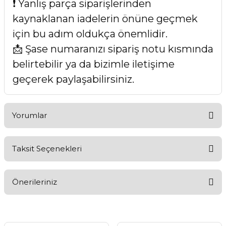
❗ Yanlış parça siparişlerinden
kaynaklanan iadelerin önüne geçmek
için bu adım oldukça önemlidir.
📩 Şase numaranızı sipariş notu kısmında
belirtebilir ya da bizimle iletişime
geçerek paylaşabilirsiniz.
Yorumlar
Taksit Seçenekleri
Bu ürüne ilk yorumu siz yapın!
Önerileriniz
Yorum Yaz
Bu ürünün fiyat bilgisi, resim, ürün açıklamalarında ve diğer
konularda yetersiz gördüğünüz noktaları öneri formunu