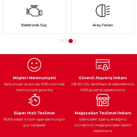
kullanarak tarafımıza iletebilirsiniz.
Görüş ve önerileriniz için teşekkür ederiz.
Ürün resmi kalitesiz, bozuk veya görüntülenemiyor.
Elektronik Güç
Araç Farları
Ürün açıklamasında eksik bilgiler bulunuyor.
Ürün bilgilerinde hatalar bulunuyor.
Ürün fiyatı diğer sitelerden daha pahalı.
Bu ürüne benzer farklı alternatifler olmalı.
Müşteri Memnuniyeti
Güvenli Alışveriş İmkanı
Satış öncesi ve sonrası %100 oranında
256 Bit SSL Sertifikası ile ödemelerinizi
memnuniyet garantisi
%100 güvenle yapabilirsiniz
Gönder
Süper Hızlı Teslimat
Mağazadan Teslimat İmkanı
16:00’a kadar ki tüm siparişleriniz aynı
Sitemizden sipariş verdiğiniz
gün kargoda!
ürünlerinizi mağazamızdan teslim
alabilirsiniz