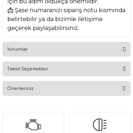
için bu adım oldukça önemlidir.
📩 Şase numaranızı sipariş notu kısmında
belirtebilir ya da bizimle iletişime
geçerek paylaşabilirsiniz.
Yorumlar
Taksit Seçenekleri
Bu ürüne ilk yorumu siz yapın!
Önerileriniz
Yorum Yaz
Bu ürünün fiyat bilgisi, resim, ürün açıklamalarında ve diğer
konularda yetersiz gördüğünüz noktaları öneri formunu
kullanarak tarafımıza iletebilirsiniz.
Görüş ve önerileriniz için teşekkür ederiz.