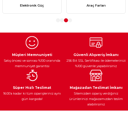
Ürün resmi kalitesiz, bozuk veya görüntülenemiyor.
Elektronik Güç
Araç Farları
Ürün açıklamasında eksik bilgiler bulunuyor.
Ürün bilgilerinde hatalar bulunuyor.
Ürün fiyatı diğer sitelerden daha pahalı.
Bu ürüne benzer farklı alternatifler olmalı.
Müşteri Memnuniyeti
Güvenli Alışveriş İmkanı
Satış öncesi ve sonrası %100 oranında
256 Bit SSL Sertifikası ile ödemelerinizi
memnuniyet garantisi
%100 güvenle yapabilirsiniz
Gönder
Süper Hızlı Teslimat
Mağazadan Teslimat İmkanı
16:00’a kadar ki tüm siparişleriniz aynı
Sitemizden sipariş verdiğiniz
gün kargoda!
ürünlerinizi mağazamızdan teslim
alabilirsiniz
Müşteri Hizmetleri