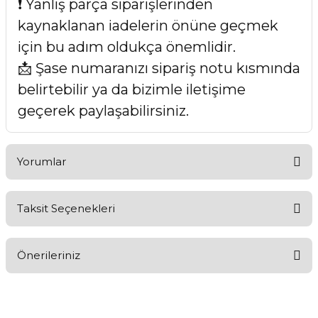
❗ Yanlış parça siparişlerinden
kaynaklanan iadelerin önüne geçmek
için bu adım oldukça önemlidir.
📩 Şase numaranızı sipariş notu kısmında
belirtebilir ya da bizimle iletişime
geçerek paylaşabilirsiniz.
Yorumlar
Taksit Seçenekleri
Bu ürüne ilk yorumu siz yapın!
Önerileriniz
Yorum Yaz
Bu ürünün fiyat bilgisi, resim, ürün açıklamalarında ve diğer
konularda yetersiz gördüğünüz noktaları öneri formunu