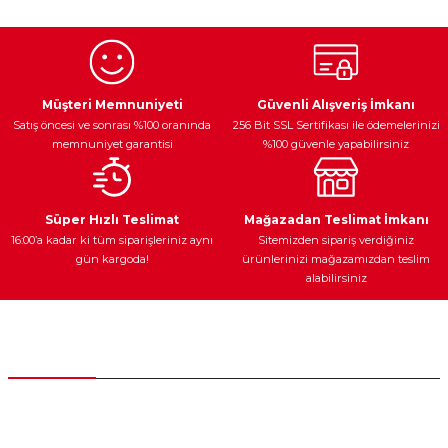
kullanarak tarafımıza iletebilirsiniz.
Görüş ve önerileriniz için teşekkür ederiz.
Ürün resmi kalitesiz, bozuk veya görüntülenemiyor.
Egzoz Sistemi
Periyodik Bakım
Fren Diskleri
Ürün açıklamasında eksik bilgiler bulunuyor.
Müşteri Memnuniyeti
Güvenli Alışveriş İmkanı
Satış öncesi ve sonrası %100 oranında
256 Bit SSL Sertifikası ile ödemelerinizi
Ürün bilgilerinde hatalar bulunuyor.
memnuniyet garantisi
%100 güvenle yapabilirsiniz
Ürün fiyatı diğer sitelerden daha pahalı.
Bu ürüne benzer farklı alternatifler olmalı.
Ateşleme Sistemi
Elektronik Güç
Araç Farları
Araç Yağları
Süper Hızlı Teslimat
Mağazadan Teslimat İmkanı
16:00’a kadar ki tüm siparişleriniz aynı
Sitemizden sipariş verdiğiniz
gün kargoda!
ürünlerinizi mağazamızdan teslim
alabilirsiniz
Gönder
Yedek Parça
Müşteri Hizmetleri
0 (312) 385 20 00
0554 560 06 06