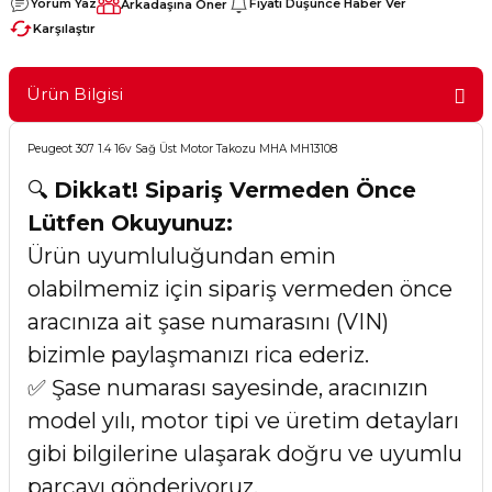
Yorum Yaz
Fiyatı Düşünce Haber Ver
Arkadaşına Öner
Karşılaştır
Ürün Bilgisi
Peugeot 307 1.4 16v Sağ Üst Motor Takozu MHA MH13108
🔍
Dikkat! Sipariş Vermeden Önce
Lütfen Okuyunuz:
Ürün uyumluluğundan emin
olabilmemiz için sipariş vermeden önce
aracınıza ait şase numarasını (VIN)
bizimle paylaşmanızı rica ederiz.
✅ Şase numarası sayesinde, aracınızın
model yılı, motor tipi ve üretim detayları
gibi bilgilerine ulaşarak doğru ve uyumlu
parçayı gönderiyoruz.