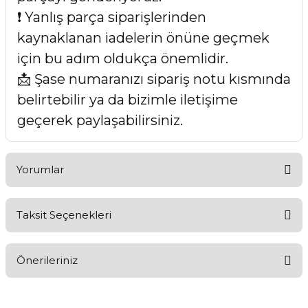
❗ Yanlış parça siparişlerinden
kaynaklanan iadelerin önüne geçmek
için bu adım oldukça önemlidir.
📩 Şase numaranızı sipariş notu kısmında
belirtebilir ya da bizimle iletişime
geçerek paylaşabilirsiniz.
Yorumlar
Taksit Seçenekleri
Bu ürüne ilk yorumu siz yapın!
Önerileriniz
Yorum Yaz
Bu ürünün fiyat bilgisi, resim, ürün açıklamalarında ve diğer