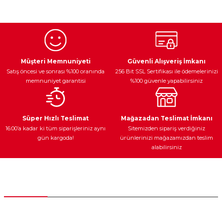
konularda yetersiz gördüğünüz noktaları öneri formunu
kullanarak tarafımıza iletebilirsiniz.
Görüş ve önerileriniz için teşekkür ederiz.
Ürün resmi kalitesiz, bozuk veya görüntülenemiyor.
Egzoz Sistemi
Periyodik Bakım
Fren Diskleri
Ürün açıklamasında eksik bilgiler bulunuyor.
Müşteri Memnuniyeti
Güvenli Alışveriş İmkanı
Satış öncesi ve sonrası %100 oranında
256 Bit SSL Sertifikası ile ödemelerinizi
Ürün bilgilerinde hatalar bulunuyor.
memnuniyet garantisi
%100 güvenle yapabilirsiniz
Ürün fiyatı diğer sitelerden daha pahalı.
Bu ürüne benzer farklı alternatifler olmalı.
Ateşleme Sistemi
Elektronik Güç
Araç Farları
Araç Yağları
Süper Hızlı Teslimat
Mağazadan Teslimat İmkanı
16:00’a kadar ki tüm siparişleriniz aynı
Sitemizden sipariş verdiğiniz
gün kargoda!
ürünlerinizi mağazamızdan teslim
alabilirsiniz
Gönder
Yedek Parça
Müşteri Hizmetleri
0 (312) 385 20 00