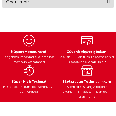
Önerileriniz
Yorum Yaz
Bu ürünün fiyat bilgisi, resim, ürün açıklamalarında ve diğer
konularda yetersiz gördüğünüz noktaları öneri formunu
kullanarak tarafımıza iletebilirsiniz.
Görüş ve önerileriniz için teşekkür ederiz.
Ürün resmi kalitesiz, bozuk veya görüntülenemiyor.
Egzoz Sistemi
Periyodik Bakım
Fren Diskleri
Ürün açıklamasında eksik bilgiler bulunuyor.
Müşteri Memnuniyeti
Güvenli Alışveriş İmkanı
Satış öncesi ve sonrası %100 oranında
256 Bit SSL Sertifikası ile ödemelerinizi
Ürün bilgilerinde hatalar bulunuyor.
memnuniyet garantisi
%100 güvenle yapabilirsiniz
Ürün fiyatı diğer sitelerden daha pahalı.
Bu ürüne benzer farklı alternatifler olmalı.
Ateşleme Sistemi
Elektronik Güç
Araç Farları
Araç Yağları
Süper Hızlı Teslimat
Mağazadan Teslimat İmkanı
16:00’a kadar ki tüm siparişleriniz aynı
Sitemizden sipariş verdiğiniz
gün kargoda!
ürünlerinizi mağazamızdan teslim
alabilirsiniz
Gönder
Yedek Parça
Müşteri Hizmetleri