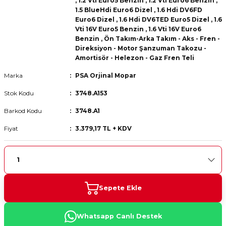
,
1.2 Vti Euro5 Benzin
,
1.2 Vti Euro6 Benzin
,
 Fren Teli
 Fren Teli
elezon - Gaz Fren Teli
1.5 BlueHdi Euro6 Dizel
,
1.6 Hdi DV6FD
a Takım- Aks - Fren - Direksiyon
Euro6 Dizel
,
1.6 Hdi DV6TED Euro5 Dizel
,
1.6
ıman Takozu - Amortisör -
Vti 16V Euro5 Benzin
,
1.6 Vti 16V Euro6
adyatör ve Kalorifer Hortumu -
 Fren Teli
adyatör ve Kalorifer Hortumu -
adyatör ve Kalorifer Hortumu -
Benzin
,
Ön Takım-Arka Takım - Aks - Fren -
Direksiyon - Motor Şanzuman Takozu -
Amortisör - Helezon - Gaz Fren Teli
adyatör ve Kalorifer Hortumu -
briyaj - Volan - Vites Kolu+Teli
briyaj - Volan - Vites Kolu+Teli
briyaj - Volan - Vites Kolu+Teli
Marka
PSA Orjinal Mopar
Stok Kodu
3748.A153
ör - Turbo Borusu - Egr - Hava
briyaj - Volan - Vites Kolu+Teli
ör - Turbo Borusu - Egr - Hava
ör - Turbo Borusu - Egr - Hava
Borusu+Egzoz
Borusu+Egzoz
Borusu+Egzoz
Barkod Kodu
3748.A1
ör - Turbo Borusu - Egr - Hava
Fiyat
3.379,17 TL + KDV
 - Şamandıra - Yakıt Hortumu
Borusu+Egzoz
 - Şamandıra - Yakıt Hortumu
 - Şamandıra - Yakıt Hortumu
 - Şamandıra - Yakıt Hortumu
Sepete Ekle
Whatsapp Canlı Destek