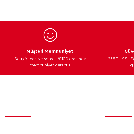
Ürün açıklamasında eksik bilgiler bulunuyor.
Ürün bilgilerinde hatalar bulunuyor.
Ürün fiyatı diğer sitelerden daha pahalı.
Bu ürüne benzer farklı alternatifler olmalı.
Egzoz Sistemi
Periyodik Bakım
Fren Diskleri
Müşteri Memnuniyeti
Güve
Satış öncesi ve sonrası %100 oranında
256 Bit SSL S
memnuniyet garantisi
gü
Müşteri Hizmetleri
Parça Gö
0 (312) 385 20 00
Yeni Üyelik