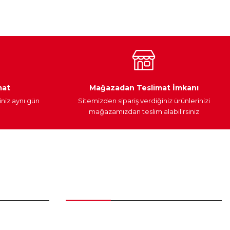
Araç Yağları
Yedek Parça
mat
Mağazadan Teslimat İmkanı
iniz aynı gün
Sitemizden sipariş verdiğiniz ürünlerinizi
mağazamızdan teslim alabilirsiniz
Alışveriş
Üyelik Sözleşmesi