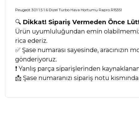
Peugeot 301 1.5 1.6 Dizel Turbo Hava Hortumu Rapro R15351
🔍
Dikkat! Sipariş Vermeden Önce Lü
Ürün uyumluluğundan emin olabilmemiz iç
rica ederiz.
✅ Şase numarası sayesinde, aracınızın mod
gönderiyoruz.
❗ Yanlış parça siparişlerinden kaynaklan
📩 Şase numaranızı sipariş notu kısmında b
Bu ürünün fiyat bilgisi, resim, ürün açıklamalarında ve diğer ko
Görüş ve önerileriniz için teşekkür ederiz.
Ürün resmi kalitesiz, bozuk veya görüntülenemiyor.