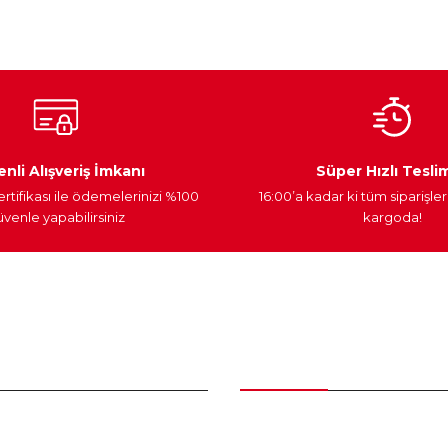
Yorum Yaz
Ateşleme Sistemi
Elektronik Güç
Araç Farları
nli Alışveriş İmkanı
Süper Hızlı Tesli
ertifikası ile ödemelerinizi %100
16:00’a kadar ki tüm siparişler
venle yapabilirsiniz
kargoda!
Gönder
nder
Kategoriler
Bakım Setleri ve kombinler