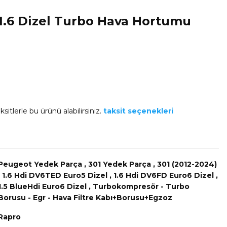
 1.6 Dizel Turbo Hava Hortumu
sitlerle bu ürünü alabilirsiniz.
taksit seçenekleri
Peugeot Yedek Parça
,
301 Yedek Parça
,
301 (2012-2024)
,
1.6 Hdi DV6TED Euro5 Dizel
,
1.6 Hdi DV6FD Euro6 Dizel
,
1.5 BlueHdi Euro6 Dizel
,
Turbokompresör - Turbo
Borusu - Egr - Hava Filtre Kabı+Borusu+Egzoz
Rapro