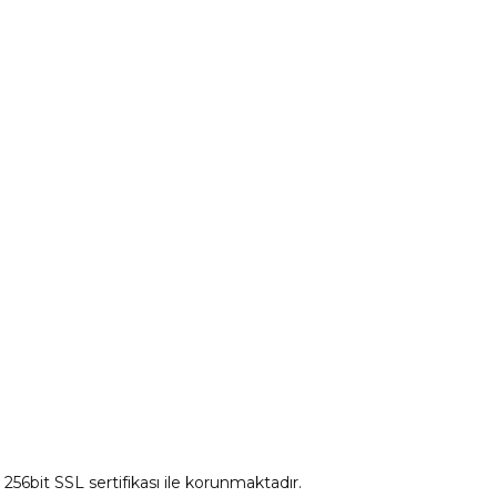
Peugeot Yedek Parça
tum
Citroen Yedek Parça
Ds Yedek Parça
z 256bit SSL sertifikası ile korunmaktadır.