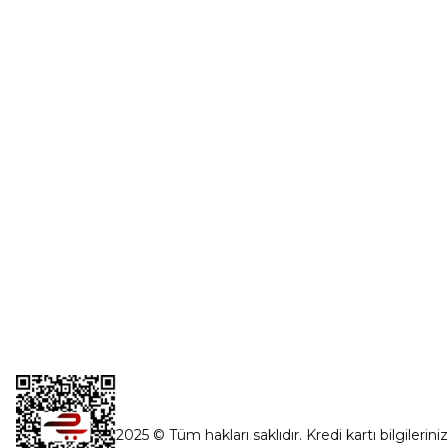
Üye Girişi
0554 560 06 06
Şifremi Unut
İnönü Mahallesi Başkent sanayi sitesi
1763.Sok No:8 Yenimahalle / Ankara
destek@parcagonder.com
İletişim Bilgilerimiz
2025 © Tüm hakları saklıdır. Kredi kartı bilgilerini