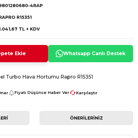
9801280680-4RAP
RAPRO R15351
1.041,67 TL + KDV
pete Ekle
Whatsapp Canlı Destek
Dizel Turbo Hava Hortumu Rapro R15351
Fiyatı Düşünce Haber Ver
Öner
Karşılaştır
ERI
ÖNERILERINIZ