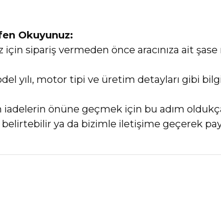
tfen Okuyunuz:
in sipariş vermeden önce aracınıza ait şase 
el yılı, motor tipi ve üretim detayları gibi bi
an iadelerin önüne geçmek için bu adım oldukç
elirtebilir ya da bizimle iletişime geçerek payl
nularda yetersiz gördüğünüz noktaları öneri formunu kullanarak tarafımız
Bu ürüne ilk yorumu siz yapın!