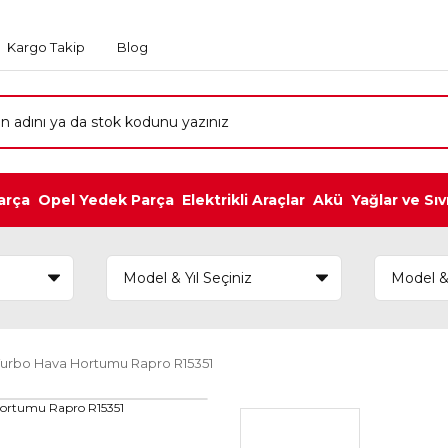
Kargo Takip
Blog
arça
Opel Yedek Parça
Elektrikli Araçlar
Akü
Yağlar ve Sıv
l Turbo Hava Hortumu Rapro R15351