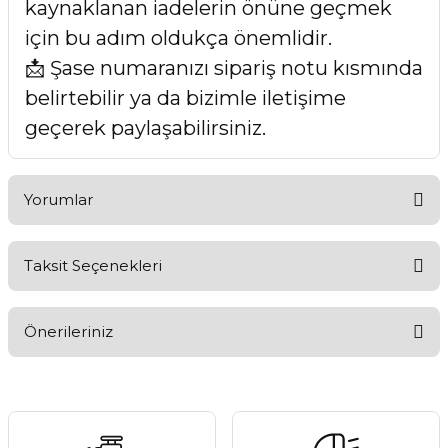
kaynaklanan iadelerin önüne geçmek
için bu adım oldukça önemlidir.
📩 Şase numaranızı sipariş notu kısmında
belirtebilir ya da bizimle iletişime
geçerek paylaşabilirsiniz.
Yorumlar
Taksit Seçenekleri
Bu ürüne ilk yorumu siz yapın!
Önerileriniz
Yorum Yaz
Bu ürünün fiyat bilgisi, resim, ürün açıklamalarında ve diğer
konularda yetersiz gördüğünüz noktaları öneri formunu
kullanarak tarafımıza iletebilirsiniz.
Görüş ve önerileriniz için teşekkür ederiz.