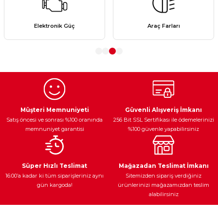
Ürün resmi kalitesiz, bozuk veya görüntülenemiyor.
Elektronik Güç
Araç Farları
Ürün açıklamasında eksik bilgiler bulunuyor.
Ürün bilgilerinde hatalar bulunuyor.
Ürün fiyatı diğer sitelerden daha pahalı.
Bu ürüne benzer farklı alternatifler olmalı.
Müşteri Memnuniyeti
Güvenli Alışveriş İmkanı
Satış öncesi ve sonrası %100 oranında
256 Bit SSL Sertifikası ile ödemelerinizi
memnuniyet garantisi
%100 güvenle yapabilirsiniz
Gönder
Süper Hızlı Teslimat
Mağazadan Teslimat İmkanı
16:00’a kadar ki tüm siparişleriniz aynı
Sitemizden sipariş verdiğiniz
gün kargoda!
ürünlerinizi mağazamızdan teslim
alabilirsiniz