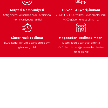
Ürün resmi kalitesiz, bozuk veya görüntülenemiyor.
Egzoz Sistemi
Periyodik Bakım
Fren Diskleri
Ürün açıklamasında eksik bilgiler bulunuyor.
Müşteri Memnuniyeti
Güvenli Alışveriş İmkanı
Satış öncesi ve sonrası %100 oranında
256 Bit SSL Sertifikası ile ödemelerinizi
Ürün bilgilerinde hatalar bulunuyor.
memnuniyet garantisi
%100 güvenle yapabilirsiniz
Ürün fiyatı diğer sitelerden daha pahalı.
Bu ürüne benzer farklı alternatifler olmalı.
Ateşleme Sistemi
Elektronik Güç
Araç Farları
Araç Yağları
Süper Hızlı Teslimat
Mağazadan Teslimat İmkanı
16:00’a kadar ki tüm siparişleriniz aynı
Sitemizden sipariş verdiğiniz
gün kargoda!
ürünlerinizi mağazamızdan teslim
alabilirsiniz
Gönder
Yedek Parça
Müşteri Hizmetleri
0 (312) 385 20 00
0554 560 06 06
İnönü Mahallesi Başkent sanayi sitesi 1763.Sok No:8 Yenimahalle /
Ankara