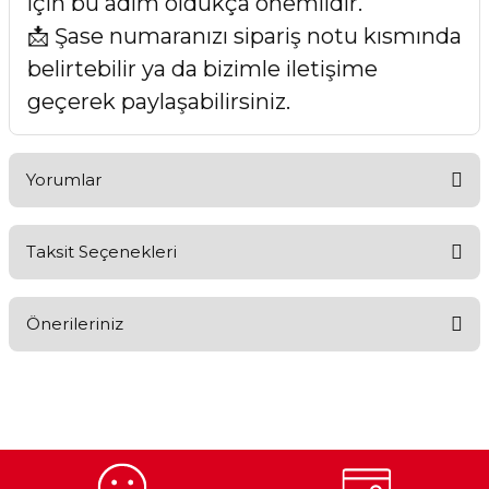
için bu adım oldukça önemlidir.
📩 Şase numaranızı sipariş notu kısmında
belirtebilir ya da bizimle iletişime
geçerek paylaşabilirsiniz.
Yorumlar
Taksit Seçenekleri
Bu ürüne ilk yorumu siz yapın!
Önerileriniz
Yorum Yaz
Bu ürünün fiyat bilgisi, resim, ürün açıklamalarında ve diğer
konularda yetersiz gördüğünüz noktaları öneri formunu
kullanarak tarafımıza iletebilirsiniz.
Görüş ve önerileriniz için teşekkür ederiz.