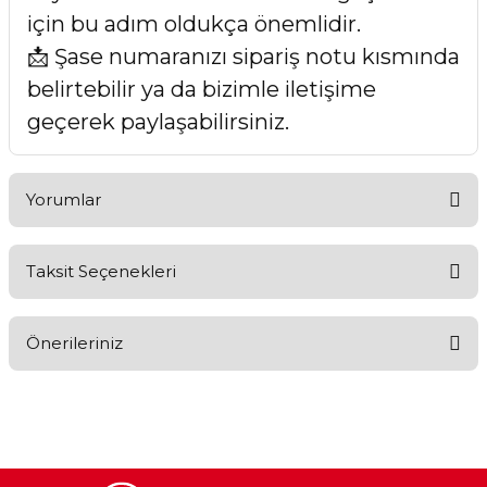
için bu adım oldukça önemlidir.
📩 Şase numaranızı sipariş notu kısmında
belirtebilir ya da bizimle iletişime
geçerek paylaşabilirsiniz.
Yorumlar
Taksit Seçenekleri
Bu ürüne ilk yorumu siz yapın!
Önerileriniz
Yorum Yaz
Bu ürünün fiyat bilgisi, resim, ürün açıklamalarında ve diğer
konularda yetersiz gördüğünüz noktaları öneri formunu
kullanarak tarafımıza iletebilirsiniz.
Görüş ve önerileriniz için teşekkür ederiz.