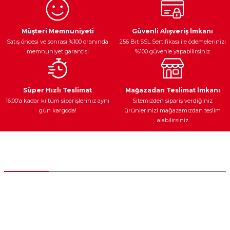
Ürün resmi kalitesiz, bozuk veya görüntülenemiyor.
Egzoz Sistemi
Periyodik Bakım
Fren Diskleri
Ürün açıklamasında eksik bilgiler bulunuyor.
Müşteri Memnuniyeti
Güvenli Alışveriş İmkanı
Satış öncesi ve sonrası %100 oranında
256 Bit SSL Sertifikası ile ödemelerinizi
Ürün bilgilerinde hatalar bulunuyor.
memnuniyet garantisi
%100 güvenle yapabilirsiniz
Ürün fiyatı diğer sitelerden daha pahalı.
Bu ürüne benzer farklı alternatifler olmalı.
Ateşleme Sistemi
Elektronik Güç
Araç Farları
Araç Yağları
Süper Hızlı Teslimat
Mağazadan Teslimat İmkanı
16:00’a kadar ki tüm siparişleriniz aynı
Sitemizden sipariş verdiğiniz
gün kargoda!
ürünlerinizi mağazamızdan teslim
alabilirsiniz
Gönder
Yedek Parça
Müşteri Hizmetleri
0 (312) 385 20 00
0554 560 06 06
İnönü Mahallesi Başkent sanayi sitesi 1763.Sok No:8 Yenimahalle /