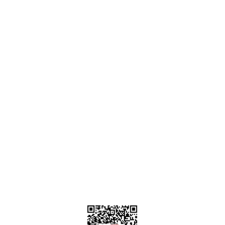
Ankara
destek@parcagonder.com
İletişim Bilgilerimiz
Parça Gönder
Kategoriler
Alışveriş