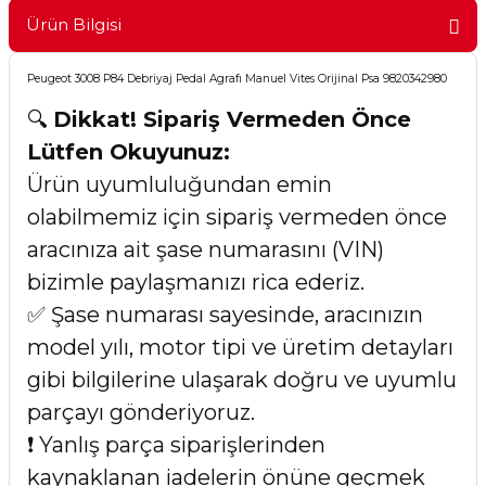
Ürün Bilgisi
Peugeot 3008 P84 Debriyaj Pedal Agrafı Manuel Vites Orijinal Psa 9820342980
🔍
Dikkat! Sipariş Vermeden Önce
Lütfen Okuyunuz:
Ürün uyumluluğundan emin
olabilmemiz için sipariş vermeden önce
aracınıza ait şase numarasını (VIN)
bizimle paylaşmanızı rica ederiz.
✅ Şase numarası sayesinde, aracınızın
model yılı, motor tipi ve üretim detayları
gibi bilgilerine ulaşarak doğru ve uyumlu
parçayı gönderiyoruz.
❗ Yanlış parça siparişlerinden
kaynaklanan iadelerin önüne geçmek