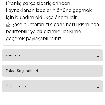
❗ Yanlış parça siparişlerinden
kaynaklanan iadelerin önüne geçmek
için bu adım oldukça önemlidir.
📩 Şase numaranızı sipariş notu kısmında
belirtebilir ya da bizimle iletişime
geçerek paylaşabilirsiniz.
Yorumlar
Taksit Seçenekleri
Bu ürüne ilk yorumu siz yapın!
Önerileriniz
Yorum Yaz
Bu ürünün fiyat bilgisi, resim, ürün açıklamalarında ve diğer
konularda yetersiz gördüğünüz noktaları öneri formunu