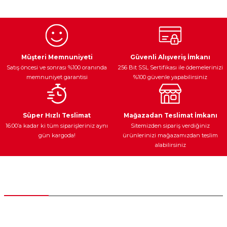
kullanarak tarafımıza iletebilirsiniz.
Görüş ve önerileriniz için teşekkür ederiz.
Ürün resmi kalitesiz, bozuk veya görüntülenemiyor.
Egzoz Sistemi
Periyodik Bakım
Fren Diskleri
Ürün açıklamasında eksik bilgiler bulunuyor.
Müşteri Memnuniyeti
Güvenli Alışveriş İmkanı
Satış öncesi ve sonrası %100 oranında
256 Bit SSL Sertifikası ile ödemelerinizi
Ürün bilgilerinde hatalar bulunuyor.
memnuniyet garantisi
%100 güvenle yapabilirsiniz
Ürün fiyatı diğer sitelerden daha pahalı.
Bu ürüne benzer farklı alternatifler olmalı.
Ateşleme Sistemi
Elektronik Güç
Araç Farları
Araç Yağları
Süper Hızlı Teslimat
Mağazadan Teslimat İmkanı
16:00’a kadar ki tüm siparişleriniz aynı
Sitemizden sipariş verdiğiniz
gün kargoda!
ürünlerinizi mağazamızdan teslim
alabilirsiniz
Gönder
Yedek Parça
Müşteri Hizmetleri
0 (312) 385 20 00