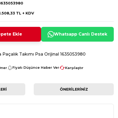
1635053980
1.508,33 TL + KDV
pete Ekle
Whatsapp Canlı Destek
 Paçalık Takımı Psa Orijinal 1635053980
Fiyatı Düşünce Haber Ver
Öner
Karşılaştır
ERI
ÖNERILERINIZ