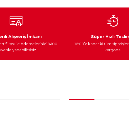
Ateşleme Sistemi
Elektronik Güç
Araç Farları
nli Alışveriş İmkanı
Süper Hızlı Tesli
ertifikası ile ödemelerinizi %100
16:00’a kadar ki tüm siparişler
venle yapabilirsiniz
kargoda!
Gönder
nder
Kategoriler
Bakım Setleri ve kombinler
Peugeot Yedek Parça