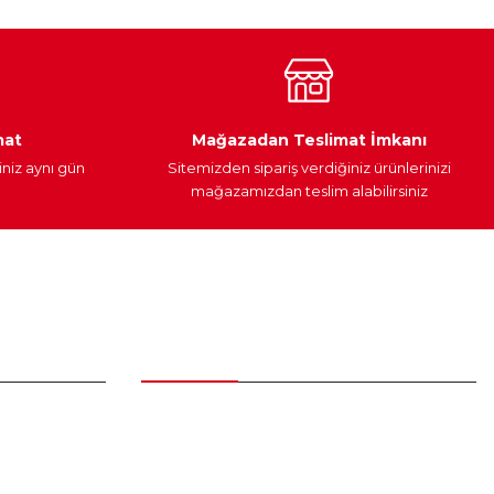
Araç Yağları
Yedek Parça
mat
Mağazadan Teslimat İmkanı
iniz aynı gün
Sitemizden sipariş verdiğiniz ürünlerinizi
mağazamızdan teslim alabilirsiniz
Alışveriş
Üyelik Sözleşmesi
Mesafeli Satış Sözleşmesi