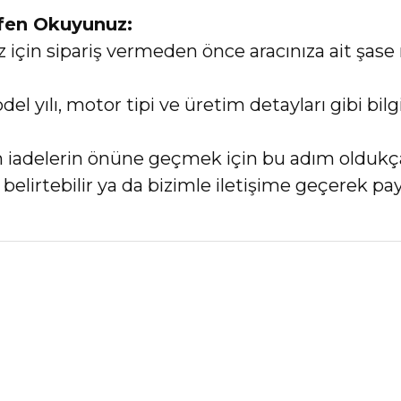
tfen Okuyunuz:
in sipariş vermeden önce aracınıza ait şase 
el yılı, motor tipi ve üretim detayları gibi bi
an iadelerin önüne geçmek için bu adım oldukç
elirtebilir ya da bizimle iletişime geçerek payl
nularda yetersiz gördüğünüz noktaları öneri formunu kullanarak tarafımız
Bu ürüne ilk yorumu siz yapın!
Yorum Yaz