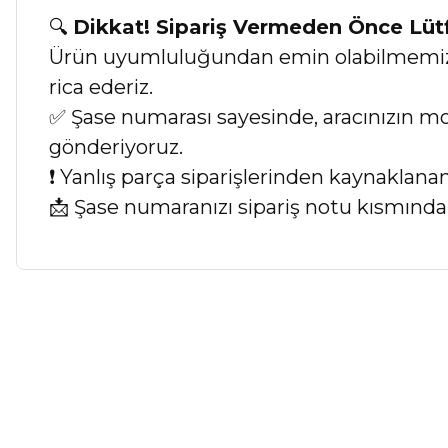
🔍
Dikkat! Sipariş Vermeden Önce Lü
Ürün uyumluluğundan emin olabilmemiz iç
rica ederiz.
✅ Şase numarası sayesinde, aracınızın mod
gönderiyoruz.
❗ Yanlış parça siparişlerinden kaynaklan
📩 Şase numaranızı sipariş notu kısmında b
Bu ürünün fiyat bilgisi, resim, ürün açıklamalarında ve diğer ko
Görüş ve önerileriniz için teşekkür ederiz.
Ürün resmi kalitesiz, bozuk veya görüntülenemiyor.
Ürün açıklamasında eksik bilgiler bulunuyor.
Ürün bilgilerinde hatalar bulunuyor.