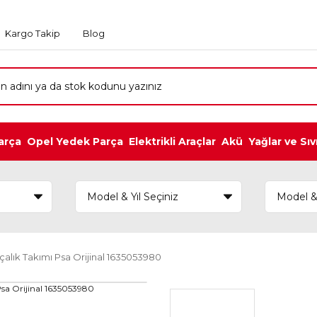
Kargo Takip
Blog
arça
Opel Yedek Parça
Elektrikli Araçlar
Akü
Yağlar ve Sıv
alık Takımı Psa Orijinal 1635053980