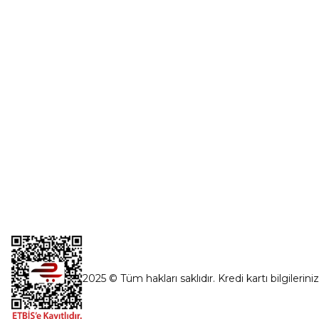
Şifremi Unut
İnönü Mahallesi Başkent sanayi sitesi
1763.Sok No:8 Yenimahalle / Ankara
destek@parcagonder.com
İletişim Bilgilerimiz
2025 © Tüm hakları saklıdır. Kredi kartı bilgilerini