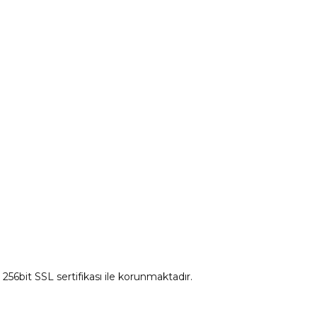
tum
Citroen Yedek Parça
Ds Yedek Parça
z 256bit SSL sertifikası ile korunmaktadır.