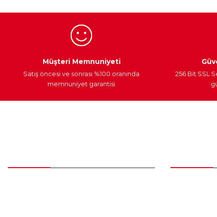
Ürün fiyatı diğer sitelerden daha pahalı.
Bu ürüne benzer farklı alternatifler olmalı.
Egzoz Sistemi
Periyodik Bakım
Fren Diskleri
Müşteri Memnuniyeti
Güve
Satış öncesi ve sonrası %100 oranında
256 Bit SSL S
memnuniyet garantisi
gü
Müşteri Hizmetleri
Parça Gö
0 (312) 385 20 00
Yeni Üyelik
Üye Girişi
0554 560 06 06