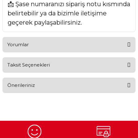
📩 Şase numaranızı sipariş notu kısmında
belirtebilir ya da bizimle iletişime
geçerek paylaşabilirsiniz.
Yorumlar
Taksit Seçenekleri
Bu ürüne ilk yorumu siz yapın!
Önerileriniz
Yorum Yaz
Bu ürünün fiyat bilgisi, resim, ürün açıklamalarında ve diğer
konularda yetersiz gördüğünüz noktaları öneri formunu
kullanarak tarafımıza iletebilirsiniz.
Görüş ve önerileriniz için teşekkür ederiz.
Ürün resmi kalitesiz, bozuk veya görüntülenemiyor.
Egzoz Sistemi
Periyodik Bakım
Fren Diskleri