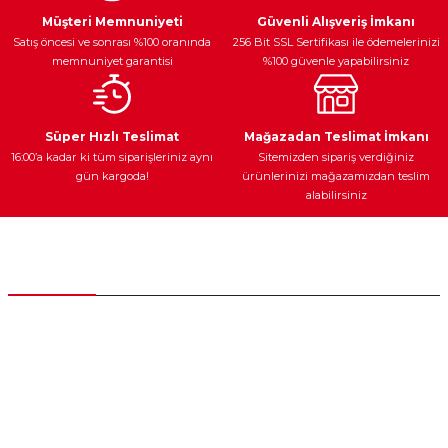
Ürün açıklamasında eksik bilgiler bulunuyor.
Müşteri Memnuniyeti
Güvenli Alışveriş İmkanı
Satış öncesi ve sonrası %100 oranında
256 Bit SSL Sertifikası ile ödemelerinizi
Ürün bilgilerinde hatalar bulunuyor.
memnuniyet garantisi
%100 güvenle yapabilirsiniz
Ürün fiyatı diğer sitelerden daha pahalı.
Bu ürüne benzer farklı alternatifler olmalı.
Ateşleme Sistemi
Elektronik Güç
Araç Farları
Araç Yağları
Süper Hızlı Teslimat
Mağazadan Teslimat İmkanı
16:00’a kadar ki tüm siparişleriniz aynı
Sitemizden sipariş verdiğiniz
gün kargoda!
ürünlerinizi mağazamızdan teslim
alabilirsiniz
Gönder
Yedek Parça
Müşteri Hizmetleri
0 (312) 385 20 00
0554 560 06 06
İnönü Mahallesi Başkent sanayi sitesi 1763.Sok No:8 Yenimahalle /
Ankara