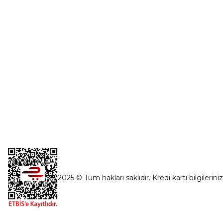
İnönü Mahallesi Başkent sanayi sitesi
1763.Sok No:8 Yenimahalle / Ankara
destek@parcagonder.com
İletişim Bilgilerimiz
2025 © Tüm hakları saklıdır. Kredi kartı bilgilerini