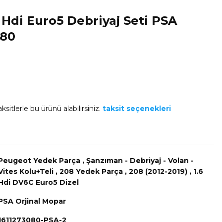
 Hdi Euro5 Debriyaj Seti PSA
080
ksitlerle bu ürünü alabilirsiniz.
taksit seçenekleri
Peugeot Yedek Parça
,
Şanzıman - Debriyaj - Volan -
Vites Kolu+Teli
,
208 Yedek Parça
,
208 (2012-2019)
,
1.6
Hdi DV6C Euro5 Dizel
PSA Orjinal Mopar
1611273080-PSA-2