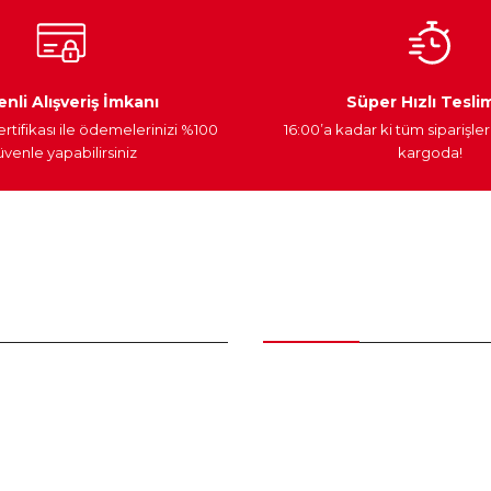
Ateşleme Sistemi
Elektronik Güç
Araç Farları
nli Alışveriş İmkanı
Süper Hızlı Tesli
ertifikası ile ödemelerinizi %100
16:00’a kadar ki tüm siparişler
venle yapabilirsiniz
kargoda!
Gönder
nder
Kategoriler
Bakım Setleri ve kombinler
Peugeot Yedek Parça
tum
Citroen Yedek Parça