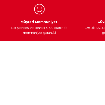
Bu ürüne benzer farklı alternatifler olmalı.
Egzoz Sistemi
Periyodik Bakım
Fren Diskleri
Müşteri Memnuniyeti
Güve
Satış öncesi ve sonrası %100 oranında
256 Bit SSL S
memnuniyet garantisi
gü
Müşteri Hizmetleri
Parça Gö
0 (312) 385 20 00
Yeni Üyelik
Üye Girişi
0554 560 06 06
Şifremi Unut