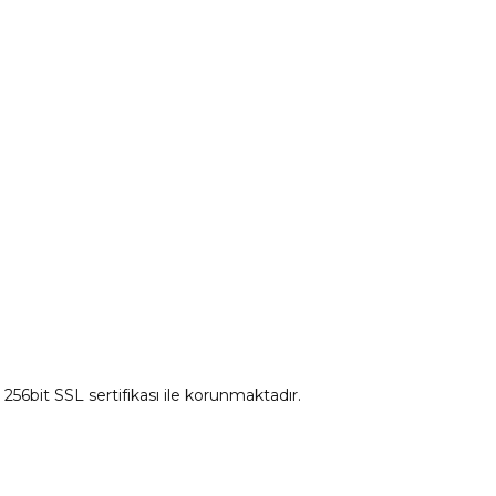
Ds Yedek Parça
z 256bit SSL sertifikası ile korunmaktadır.