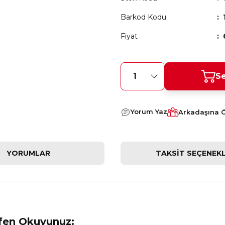
Barkod Kodu
Fiyat
Se
Yorum Yaz
Arkadaşına 
YORUMLAR
TAKSIT SEÇENEKL
tfen Okuyunuz: