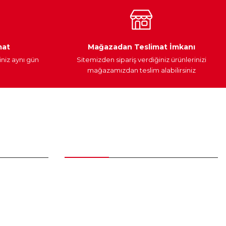
Araç Yağları
Yedek Parça
mat
Mağazadan Teslimat İmkanı
iniz aynı gün
Sitemizden sipariş verdiğiniz ürünlerinizi
mağazamızdan teslim alabilirsiniz
Alışveriş
Üyelik Sözleşmesi
Mesafeli Satış Sözleşmesi
Gizlilik ve Güvenlik