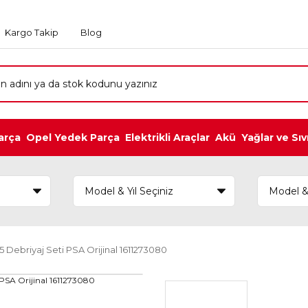
Kargo Takip
Blog
arça
Opel Yedek Parça
Elektrikli Araçlar
Akü
Yağlar ve Sıv
 Debriyaj Seti PSA Orijinal 1611273080