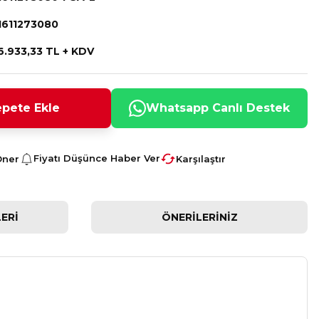
1611273080
6.933,33 TL + KDV
pete Ekle
Whatsapp Canlı Destek
Fiyatı Düşünce Haber Ver
Öner
Karşılaştır
ERI
ÖNERILERINIZ