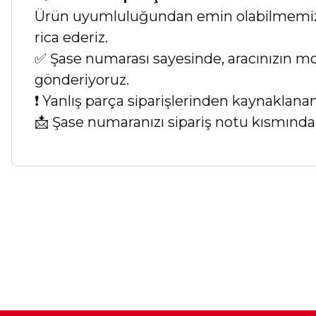
Ürün uyumluluğundan emin olabilmemiz iç
rica ederiz.
✅ Şase numarası sayesinde, aracınızın mod
gönderiyoruz.
❗ Yanlış parça siparişlerinden kaynaklan
📩 Şase numaranızı sipariş notu kısmında b
Bu ürünün fiyat bilgisi, resim, ürün açıklamalarında ve diğer ko
Görüş ve önerileriniz için teşekkür ederiz.
Ürün resmi kalitesiz, bozuk veya görüntülenemiyor.
Ürün açıklamasında eksik bilgiler bulunuyor.
Ürün bilgilerinde hatalar bulunuyor.
Ürün fiyatı diğer sitelerden daha pahalı.