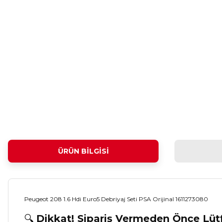
ÜRÜN BILGISI
Peugeot 208 1.6 Hdi Euro5 Debriyaj Seti PSA Orijinal 1611273080
🔍
Dikkat! Sipariş Vermeden Önce Lü