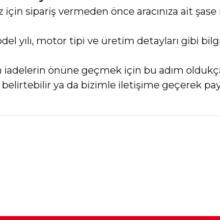
in sipariş vermeden önce aracınıza ait şase 
el yılı, motor tipi ve üretim detayları gibi bi
an iadelerin önüne geçmek için bu adım oldukç
elirtebilir ya da bizimle iletişime geçerek payl
nularda yetersiz gördüğünüz noktaları öneri formunu kullanarak tarafımız
Bu ürüne ilk yorumu siz yapın!
Yorum Yaz