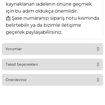
kaynaklanan iadelerin önüne geçmek
için bu adım oldukça önemlidir.
📩 Şase numaranızı sipariş notu kısmında
belirtebilir ya da bizimle iletişime
geçerek paylaşabilirsiniz.
Yorumlar
Taksit Seçenekleri
Bu ürüne ilk yorumu siz yapın!
Önerileriniz
Yorum Yaz
Bu ürünün fiyat bilgisi, resim, ürün açıklamalarında ve diğer
konularda yetersiz gördüğünüz noktaları öneri formunu
kullanarak tarafımıza iletebilirsiniz.