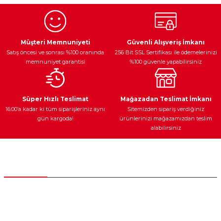
Görüş ve önerileriniz için teşekkür ederiz.
Ürün resmi kalitesiz, bozuk veya görüntülenemiyor.
Egzoz Sistemi
Periyodik Bakım
Fren Diskleri
Ürün açıklamasında eksik bilgiler bulunuyor.
Müşteri Memnuniyeti
Güvenli Alışveriş İmkanı
Satış öncesi ve sonrası %100 oranında
256 Bit SSL Sertifikası ile ödemelerinizi
Ürün bilgilerinde hatalar bulunuyor.
memnuniyet garantisi
%100 güvenle yapabilirsiniz
Ürün fiyatı diğer sitelerden daha pahalı.
Bu ürüne benzer farklı alternatifler olmalı.
Ateşleme Sistemi
Elektronik Güç
Araç Farları
Araç Yağları
Süper Hızlı Teslimat
Mağazadan Teslimat İmkanı
16:00’a kadar ki tüm siparişleriniz aynı
Sitemizden sipariş verdiğiniz
gün kargoda!
ürünlerinizi mağazamızdan teslim
alabilirsiniz
Gönder
Yedek Parça
Müşteri Hizmetleri
0 (312) 385 20 00
0554 560 06 06