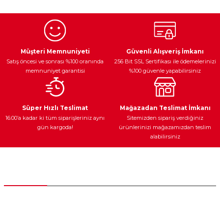
kullanarak tarafımıza iletebilirsiniz.
Görüş ve önerileriniz için teşekkür ederiz.
Ürün resmi kalitesiz, bozuk veya görüntülenemiyor.
Egzoz Sistemi
Periyodik Bakım
Fren Diskleri
Ürün açıklamasında eksik bilgiler bulunuyor.
Müşteri Memnuniyeti
Güvenli Alışveriş İmkanı
Satış öncesi ve sonrası %100 oranında
256 Bit SSL Sertifikası ile ödemelerinizi
Ürün bilgilerinde hatalar bulunuyor.
memnuniyet garantisi
%100 güvenle yapabilirsiniz
Ürün fiyatı diğer sitelerden daha pahalı.
Bu ürüne benzer farklı alternatifler olmalı.
Ateşleme Sistemi
Elektronik Güç
Araç Farları
Araç Yağları
Süper Hızlı Teslimat
Mağazadan Teslimat İmkanı
16:00’a kadar ki tüm siparişleriniz aynı
Sitemizden sipariş verdiğiniz
gün kargoda!
ürünlerinizi mağazamızdan teslim
alabilirsiniz
Gönder
Yedek Parça
Müşteri Hizmetleri
0 (312) 385 20 00
0554 560 06 06