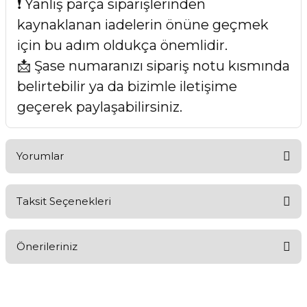
❗ Yanlış parça siparişlerinden
kaynaklanan iadelerin önüne geçmek
için bu adım oldukça önemlidir.
📩 Şase numaranızı sipariş notu kısmında
belirtebilir ya da bizimle iletişime
geçerek paylaşabilirsiniz.
Yorumlar
Taksit Seçenekleri
Bu ürüne ilk yorumu siz yapın!
Önerileriniz
Yorum Yaz
Bu ürünün fiyat bilgisi, resim, ürün açıklamalarında ve diğer
konularda yetersiz gördüğünüz noktaları öneri formunu