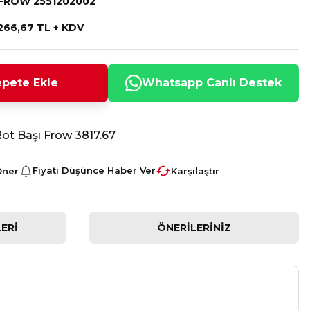
FROW 2551202002
266,67 TL + KDV
pete Ekle
Whatsapp Canlı Destek
ot Başı Frow 3817.67
Fiyatı Düşünce Haber Ver
Öner
Karşılaştır
ERI
ÖNERILERINIZ