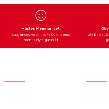
Ürün fiyatı diğer sitelerden daha pahalı.
Bu ürüne benzer farklı alternatifler olmalı.
Egzoz Sistemi
Periyodik Bakım
Fren Diskleri
Müşteri Memnuniyeti
Güve
Satış öncesi ve sonrası %100 oranında
256 Bit SSL S
memnuniyet garantisi
gü
Müşteri Hizmetleri
Parça Gö
0 (312) 385 20 00
Yeni Üyelik
Üye Girişi
0554 560 06 06