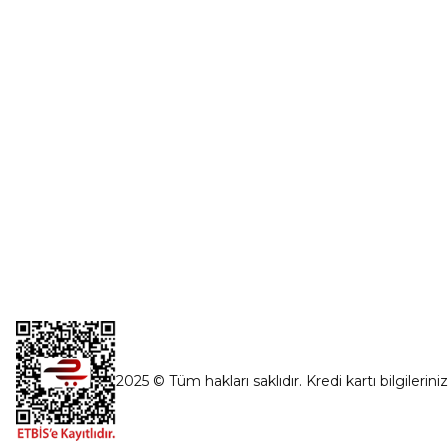
Şifremi Unut
İnönü Mahallesi Başkent sanayi sitesi
1763.Sok No:8 Yenimahalle / Ankara
destek@parcagonder.com
İletişim Bilgilerimiz
2025 © Tüm hakları saklıdır. Kredi kartı bilgilerini