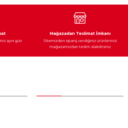
Araç Yağları
Yedek Parça
mat
Mağazadan Teslimat İmkanı
iniz aynı gün
Sitemizden sipariş verdiğiniz ürünlerinizi
mağazamızdan teslim alabilirsiniz
Alışveriş
Üyelik Sözleşmesi
Mesafeli Satış Sözleşmesi