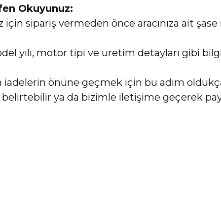
tfen Okuyunuz:
in sipariş vermeden önce aracınıza ait şase 
el yılı, motor tipi ve üretim detayları gibi bi
an iadelerin önüne geçmek için bu adım oldukç
elirtebilir ya da bizimle iletişime geçerek payl
nularda yetersiz gördüğünüz noktaları öneri formunu kullanarak tarafımız
Bu ürüne ilk yorumu siz yapın!
Yorum Yaz