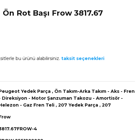
 Ön Rot Başı Frow 3817.67
itlerle bu ürünü alabilirsiniz.
taksit seçenekleri
Peugeot Yedek Parça
,
Ön Takım-Arka Takım - Aks - Fren
- Direksiyon - Motor Şanzuman Takozu - Amortisör -
Helezon - Gaz Fren Teli
,
207 Yedek Parça
,
207
Frow
3817.67FROW-4