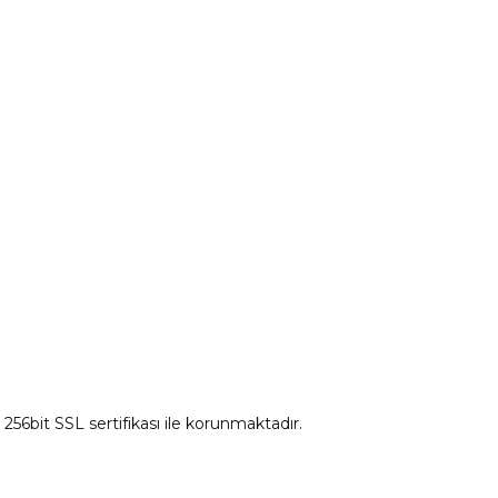
tum
Citroen Yedek Parça
Ds Yedek Parça
z 256bit SSL sertifikası ile korunmaktadır.