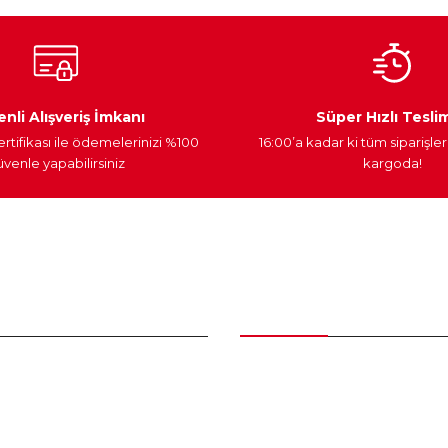
Ateşleme Sistemi
Elektronik Güç
Araç Farları
nli Alışveriş İmkanı
Süper Hızlı Tesli
ertifikası ile ödemelerinizi %100
16:00’a kadar ki tüm siparişler
venle yapabilirsiniz
kargoda!
Gönder
nder
Kategoriler
Bakım Setleri ve kombinler
Peugeot Yedek Parça