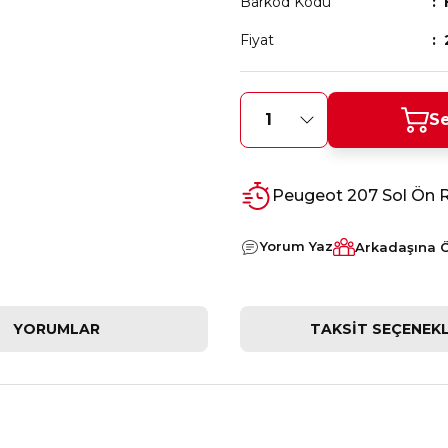
Barkod Kodu
Fiyat
Se
Peugeot 207 Sol Ön R
Yorum Yaz
Arkadaşına 
YORUMLAR
TAKSIT SEÇENEKL