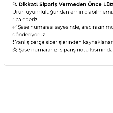
🔍
Dikkat! Sipariş Vermeden Önce Lü
Ürün uyumluluğundan emin olabilmemiz iç
rica ederiz.
✅ Şase numarası sayesinde, aracınızın mod
gönderiyoruz.
❗ Yanlış parça siparişlerinden kaynaklan
📩 Şase numaranızı sipariş notu kısmında b
Bu ürünün fiyat bilgisi, resim, ürün açıklamalarında ve diğer ko
Görüş ve önerileriniz için teşekkür ederiz.
Ürün resmi kalitesiz, bozuk veya görüntülenemiyor.
Ürün açıklamasında eksik bilgiler bulunuyor.
Ürün bilgilerinde hatalar bulunuyor.